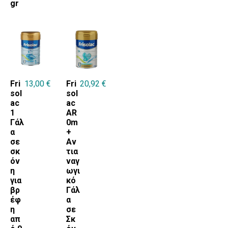
gr
Fri
13,00
€
Fri
20,92
€
sol
sol
ac
ac
1
AR
Γάλ
0m
α
+
σε
Αν
σκ
τια
όν
ναγ
η
ωγι
για
κό
βρ
Γάλ
έφ
α
η
σε
απ
Σκ