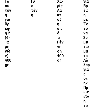
Γλ
Γλ
Χω
για
ου
ου
ρίς
Βρ
τέν
τέν
Λα
έφ
η
η
κτ
η
για
όζ
με
Βρ
η
Έν
έφ
απ
το
η 2
ό
να
(6-
τη
Συ
12
Γέν
μπ
μη
νη
τώ
νώ
ση
μα
ν)
400
τα
400
gr
Αλ
gr
λερ
γία
ς
στ
ην
Πρ
ωτ
εΐν
η
το