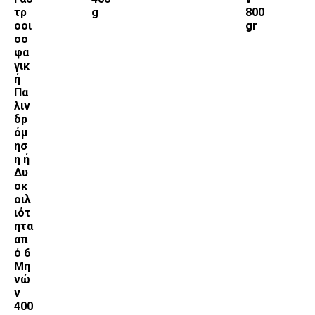
τρ
g
800
οοι
gr
σο
φα
γικ
ή
Πα
λιν
δρ
όμ
ησ
η ή
Δυ
σκ
οιλ
ιότ
ητα
απ
ό 6
Μη
νώ
ν
400