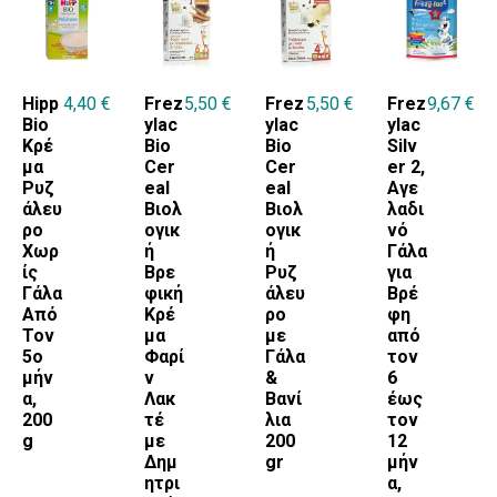
Hipp
4,40
€
Frez
5,50
€
Frez
5,50
€
Frez
9,67
€
Bio
ylac
ylac
ylac
Κρέ
Bio
Bio
Silv
μα
Cer
Cer
er 2,
Ρυζ
eal
eal
Αγε
άλευ
Βιολ
Βιολ
λαδι
ρο
ογικ
ογικ
νό
Χωρ
ή
ή
Γάλα
ίς
Βρε
Ρυζ
για
Γάλα
φική
άλευ
Βρέ
Από
Κρέ
ρο
φη
Τον
μα
με
από
5ο
Φαρί
Γάλα
τον
μήν
ν
&
6
α,
Λακ
Βανί
έως
200
τέ
λια
τον
g
με
200
12
Δημ
gr
μήν
ητρι
α,