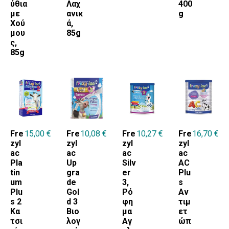
ύθια
Λαχ
400
με
ανικ
g
Χού
ά,
μου
85g
ς,
85g
Fre
15,00
€
Fre
10,08
€
Fre
10,27
€
Fre
16,70
€
zyl
zyl
zyl
zyl
ac
ac
ac
ac
Pla
Up
Silv
AC
tin
gra
er
Plu
um
de
3,
s
Plu
Gol
Ρό
Αν
s 2
d 3
φη
τιμ
Κα
Βιο
μα
ετ
τσι
λογ
Αγ
ώπ