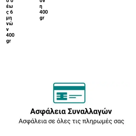
ό 0
όν
έω
η
ς 6
400
μη
gr
νώ
ν
400
gr