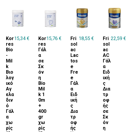
Kor
15,34
€
Kor
15,76
€
Fri
18,55
€
Fri
22,59
€
res
res
sol
sol
Bio
Γάλ
ac
ac
-
α
Lac
AC
Mil
σε
tos
Γάλ
k
Σκ
e
α
Βιο
όν
Fre
Ειδ
λογ
η
e
ική
ικό
Bio
Γάλ
ς
Αγ
Mil
α
Δια
ελα
k 1
Ειδ
τρ
διν
0m
ική
οφ
ό
+
ς
ής
Γάλ
400
Δια
σε
α
gr
τρ
Σκ
χω
χω
οφ
όν
ρίς
ρίς
ής
η