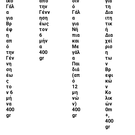
ικό
από
διν
για
Γάλ
την
ό
τη
α
Γένν
Γάλ
Δια
για
ηση
α
ιτη
Βρ
έως
για
τικ
έφ
τον
Νή
ή
η
6
πια
Δια
απ
μήν
και
χεί
ό
α
Με
ρισ
την
400
γάλ
η
Γέν
gr
α
τω
νη
Παι
ν
ση
διά
Βρ
έω
(απ
εφι
ς
ό
κώ
το
12
ν
ν 6
μη
Κο
μή
νώ
λικ
να
ν)
ών
400
400
0m
gr
gr
+,
400
gr