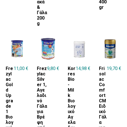
ακά
400
&
gr
Γάλα
200
g
Fre
11,00
€
Frez
9,80
€
Kor
14,98
€
Fri
19,70
€
zyl
ylac
res
sol
ac
Silv
Bio
ac
Gol
er 1,
-
Co
d
Αγε
Mil
mf
Up
λαδι
k
ort
gra
νό
Βιο
CM
de
Γάλα
λογ
Ειδ
1
για
ικό
ικό
Βιο
Βρέ
Αγ
Γάλ
λογ
φη
ελα
α