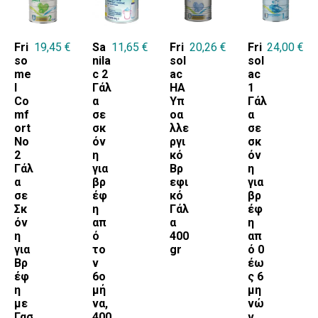
Fri
19,45
€
Sa
11,65
€
Fri
20,26
€
Fri
24,00
€
so
nila
sol
sol
me
c 2
ac
ac
l
Γάλ
HA
1
Co
α
Υπ
Γάλ
mf
σε
οα
α
ort
σκ
λλε
σε
No
όν
ργι
σκ
2
η
κό
όν
Γάλ
για
Βρ
η
α
βρ
εφι
για
σε
έφ
κό
βρ
Σκ
η
Γάλ
έφ
όν
απ
α
η
η
ό
400
απ
για
το
gr
ό 0
Βρ
ν
έω
έφ
6ο
ς 6
η
μή
μη
με
να,
νώ
Γασ
400
ν