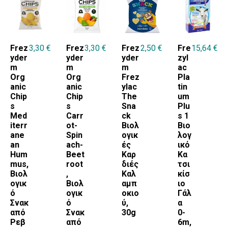
SANILAC
ΗΛΙΚΙΑ ΑΠΟ
Frez
3,30
€
Frez
3,30
€
Frez
2,50
€
Fre
15,64
€
yder
yder
yder
zyl
0-6
m
m
m
ac
Org
Org
Frez
Pla
12+
anic
anic
ylac
tin
Chip
Chip
The
um
4+
s
s
Sna
Plu
Med
Carr
ck
s 1
5+
iterr
ot-
Βιολ
Βιο
6-12
ane
Spin
ογικ
λογ
an
ach-
ές
ικό
6+
Hum
Beet
Καρ
Κα
mus,
root
διές
τσι
Βιολ
,
Καλ
κίσ
ογικ
Βιολ
αμπ
ιο
ό
ογικ
οκιο
Γάλ
Σνακ
ό
ύ,
α
από
Σνακ
30g
0-
Ρεβ
από
6m,