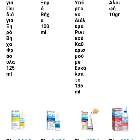
για
Ξηρ
Υπέ
Αλοι
Παι
ό
ρτο
φή
διά
Βήχ
νο
10gr
για
α
Διάλ
Ξη
100
υμα
ρό
ml
Ρινι
Βή
κού
χα
Καθ
Φρ
αρισ
άο
μού
υλα
με
125
Ευκά
ml
λυπ
το
135
ml