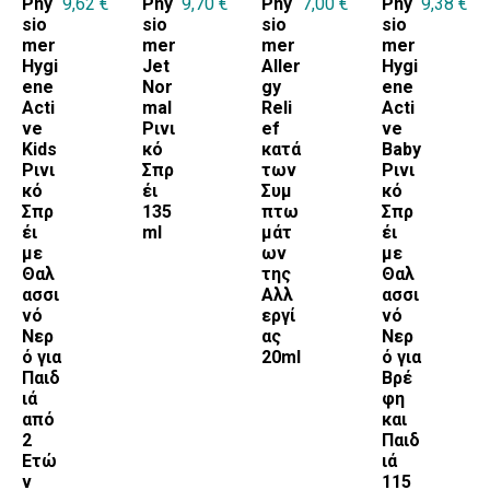
Phy
9,62
€
Phy
9,70
€
Phy
7,00
€
Phy
9,38
€
sio
sio
sio
sio
mer
mer
mer
mer
Hygi
Jet
Aller
Hygi
ene
Nor
gy
ene
Acti
mal
Reli
Acti
ve
Ρινι
ef
ve
Kids
κό
κατά
Baby
Ρινι
Σπρ
των
Ρινι
κό
έι
Συμ
κό
Σπρ
135
πτω
Σπρ
έι
ml
μάτ
έι
με
ων
με
Θαλ
της
Θαλ
ασσι
Αλλ
ασσι
νό
εργί
νό
Νερ
ας
Νερ
ό για
20ml
ό για
Παιδ
Βρέ
ιά
φη
από
και
2
Παιδ
Ετώ
ιά
ν
115