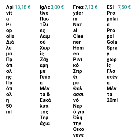
Api
13,18
€
IgAc
3,00
€
Frez
7,13
€
ESI
7,50
€
vit
tive
yder
Pro
a
Πασ
m
polai
Pr
τίλι
Naz
d
op
ες
al
Pro
olis
Λαιμ
Clea
pol
Διά
ού
ner
Gola
λυ
Χωρ
Hom
Spra
μα
ίς
eo
y
Πρ
Ζάχ
Ρινι
χωρ
όπ
αρη
κό
ίς
ολ
με
Σπρ
Γλο
ης
Γεύσ
έι
υτέν
Πρ
η
με
η
όπ
Μέν
Θαλ
Μέν
ολ
τα &
ασσι
τα
η
Ευκά
νό
20ml
50
λυπ
Νερ
ml
τος
ό για
Τεμ
Όλη
άχια
την
Οικο
γένε