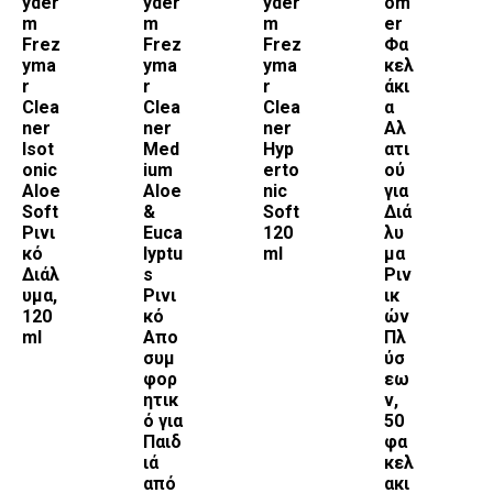
yder
yder
yder
om
m
m
m
er
Frez
Frez
Frez
Φα
yma
yma
yma
κελ
r
r
r
άκι
Clea
Clea
Clea
α
ner
ner
ner
Αλ
Isot
Med
Hyp
ατι
onic
ium
erto
ού
Aloe
Aloe
nic
για
Soft
&
Soft
Διά
Ρινι
Euca
120
λυ
κό
lyptu
ml
μα
Διάλ
s
Ριν
υμα,
Ρινι
ικ
120
κό
ών
ml
Απο
Πλ
συμ
ύσ
φορ
εω
ητικ
ν,
ό για
50
Παιδ
φα
ιά
κελ
από
ακι