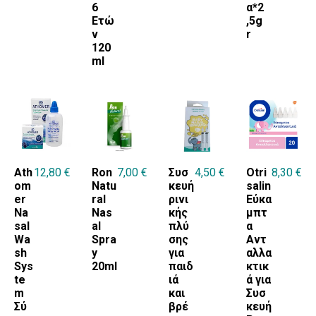
6
α*2
Ετώ
,5g
ν
r
120
ml
Ath
12,80
€
Ron
7,00
€
Συσ
4,50
€
Otri
8,30
€
om
Natu
κευή
salin
er
ral
ρινι
Εύκα
Na
Nas
κής
μπτ
sal
al
πλύ
α
Wa
Spra
σης
Αντ
sh
y
για
αλλα
Sys
20ml
παιδ
κτικ
te
ιά
ά για
m
και
Συσ
Σύ
βρέ
κευή