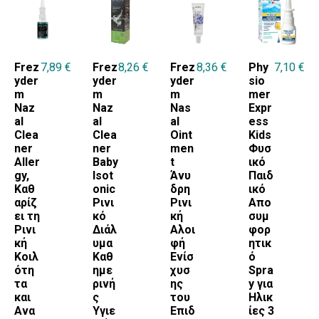
ΤΡΟΧΙΣΚΟΙ ΓΙΑ
ΛΑΙΜΟ
BRANDS
Frez
7,89
€
Frez
8,26
€
Frez
8,36
€
Phy
7,10
€
yder
yder
yder
sio
APIVITA
m
m
m
mer
Naz
Naz
Nas
Expr
ATHOMER
al
al
al
ess
Clea
Clea
Oint
Kids
CLINOFAR
ner
ner
men
Φυσ
Aller
Baby
t
ικό
CUBE PHARMA
gy,
Isot
Άνυ
Παιδ
ERBAGIL
Καθ
onic
δρη
ικό
αρίζ
Ρινι
Ρινι
Απο
ESI
ει τη
κό
κή
συμ
Ρινι
Διάλ
Αλοι
φορ
FREZYDERM
κή
υμα
φή
ητικ
Κοιλ
Καθ
Ενίσ
ό
KAISER
ότη
ημε
χυσ
Spra
τα
ρινή
ης
y για
OTRISALIN
και
ς
του
Ηλικ
PHYSIOMER
Ανα
Υγιε
Επιδ
ίες 3