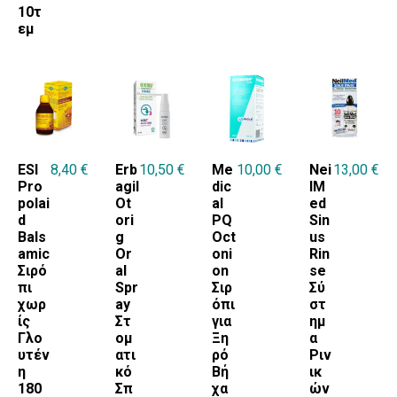
10τ
εμ
ESI
8,40
€
Erb
10,50
€
Me
10,00
€
Nei
13,00
€
Pro
agil
dic
lM
polai
Ot
al
ed
d
ori
PQ
Sin
Bals
g
Oct
us
amic
Or
oni
Rin
Σιρό
al
on
se
πι
Spr
Σιρ
Σύ
χωρ
ay
όπι
στ
ίς
Στ
για
ημ
Γλο
ομ
Ξη
α
υτέν
ατι
ρό
Ριν
η
κό
Βή
ικ
180
Σπ
χα
ών