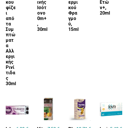
κου
ινής
ερμι
Ετώ
φίζε
Ισότ
κού
ν+,
ι
ονο
Φρα
20ml
από
0m+
γμο
τα
,
ύ,
Συμ
30ml
15ml
πτώ
ματ
α
Αλλ
εργι
κής
Ρινί
τιδα
ς
30ml