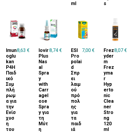
ml
s
Imun
8,63
€
Iovir
8,74
€
ESI
7,00
€
Frez
8,07
€
oglu
Plus
Pro
yder
kan
Nas
polai
m
P4H
al
d
Frez
Παιδ
Spra
Σπρ
yma
ικό
y
ει
r
Συμ
with
λαιμ
Hyp
πλή
Carr
ού
erto
ρωμ
agel
πρό
nic
α για
ose
πολ
Clea
την
Spra
ης
ner
Ενίσ
y για
για
Stro
χυσ
τη
τα
ng
η
Μύτ
παιδ
120
του
η
ιά
ml