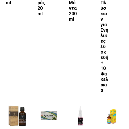
ml
ρέι,
Μέ
Πλ
20
ντα
ύσ
ml
200
εω
ml
ν
για
Ενή
λικ
ες
Συ
σκ
ευή
+
10
Φα
κελ
άκι
α