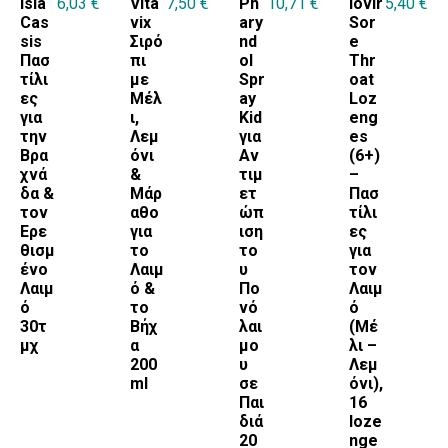
Isla
6,03
€
Vita
7,50
€
Ph
10,71
€
Iovir
5,40
€
Cas
vix
ary
Sor
sis
Σιρό
nd
e
Πασ
πι
ol
Thr
τίλι
με
Spr
oat
ες
Μέλ
ay
Loz
για
ι,
Kid
eng
την
Λεμ
για
es
Βρα
όνι
Αν
(6+)
χνά
&
τιμ
–
δα &
Μάρ
ετ
Πασ
τον
αθο
ώπ
τίλι
Ερε
για
ιση
ες
θισμ
το
το
για
ένο
Λαιμ
υ
τον
Λαιμ
ό &
Πο
Λαιμ
ό
το
νό
ό
30τ
Βήχ
λαι
(Μέ
μχ
α
μο
λι –
200
υ
Λεμ
ml
σε
όνι),
Παι
16
διά
loze
20
nge