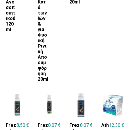
Ανο
Κατ
20ml
σοπ
ά
οιητ
των
ικού
Ιών
120
&
ml
για
Φυσ
ική
Ρινι
κή
Απο
συμ
φόρ
ηση
20ml
Frez
8,50
€
Frez
8,07
€
Frez
8,07
€
Ath
12,30
€