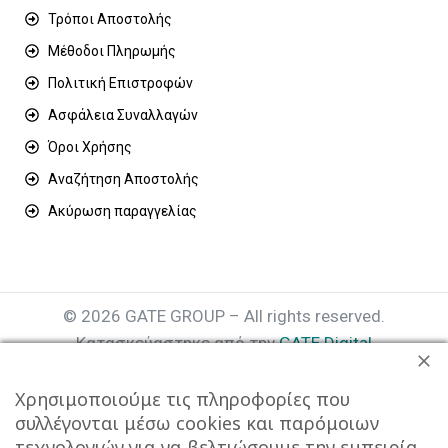
Τρόποι Αποστολής
Μέθοδοι Πληρωμής
Πολιτική Επιστροφών
Ασφάλεια Συναλλαγών
Όροι Χρήσης
Αναζήτηση Αποστολής
Ακύρωση παραγγελίας
© 2026 GATE GROUP – All rights reserved.
Κατασκεύαστηκε από την
GATE Digital
Αριθμός Γ.Ε.ΜΗ. : 077935642000
Χρησιμοποιούμε τις πληροφορίες που
συλλέγονται μέσω cookies και παρόμοιων
τεχνολογιών για να βελτιώσουμε την εμπειρία