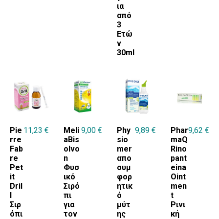
ια
από
3
Ετώ
ν
30ml
Pie
11,23
€
Meli
9,00
€
Phy
9,89
€
Phar
9,62
€
rre
aBis
sio
maQ
Fab
olvo
mer
Rino
re
n
απο
pant
Pet
Φυσ
συμ
eina
it
ικό
φορ
Oint
Dril
Σιρό
ητικ
men
l
πι
ό
t
Σιρ
για
μύτ
Ρινι
όπι
τον
ης
κή