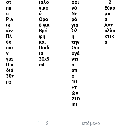
στ
ιολο
σσι
+ 2
ημ
γικο
νό
Εύκα
α
ύ
Νε
μπτ
Ριν
Ορο
ρό
α
ικ
ύ για
για
Αντ
ών
Βρέ
Όλ
αλλα
Πλ
φη
η
κτικ
ύσ
και
την
ά
εω
Παιδ
Οικ
ν
ιά
ογέ
για
30x5
νει
Παι
ml
α
διά
απ
30τ
ό
μχ
10
Ετ
ών
210
ml
1
2
επόμενο