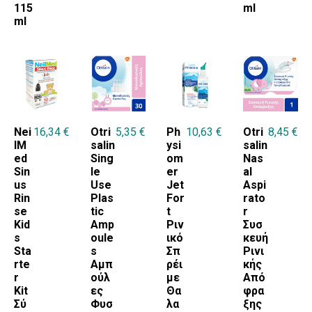
115
ml
ml
Nei
16,34
€
Otri
5,35
€
Ph
10,63
€
Otri
8,45
€
lM
salin
ysi
salin
ed
Sing
om
Nas
Sin
le
er
al
us
Use
Jet
Aspi
Rin
Plas
For
rato
se
tic
t
r
Kid
Amp
Ριν
Συσ
s
oule
ικό
κευή
Sta
s
Σπ
Ρινι
rte
Αμπ
ρέι
κής
r
ούλ
με
Από
Kit
ες
Θα
φρα
Σύ
Φυσ
λα
ξης