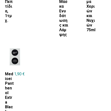
Πεπ
Μάσ
μα
τίδι
κα
Χερι
α,
Ενυ
ών
1τμ
δάτ
και
χ.
ωση
Νυχι
ς και
ών
Λάμ
75ml
ψης
Med
1,90
€
isei
Pant
hen
ol
Extr
a
Blac