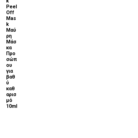
k
Peel
Off
Mas
k
Μαύ
ρη
Μάσ
κα
Προ
σώπ
ου
για
βαθ
ύ
καθ
αρισ
μό
10ml