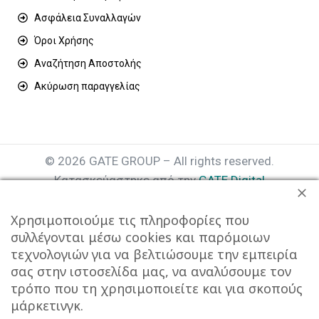
Ασφάλεια Συναλλαγών
Όροι Χρήσης
Αναζήτηση Αποστολής
Ακύρωση παραγγελίας
© 2026 GATE GROUP – All rights reserved.
Κατασκεύαστηκε από την
GATE Digital
Αριθμός Γ.Ε.ΜΗ. : 077935642000
Χρησιμοποιούμε τις πληροφορίες που
συλλέγονται μέσω cookies και παρόμοιων
τεχνολογιών για να βελτιώσουμε την εμπειρία
σας στην ιστοσελίδα μας, να αναλύσουμε τον
τρόπο που τη χρησιμοποιείτε και για σκοπούς
μάρκετινγκ.