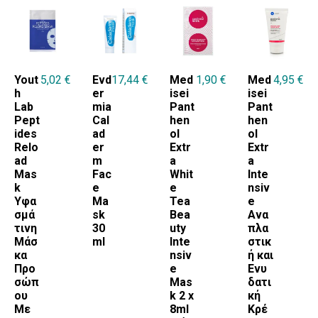
Yout
5,02
€
Evd
17,44
€
Med
1,90
€
Med
4,95
€
h
er
isei
isei
Lab
mia
Pant
Pant
Pept
Cal
hen
hen
ides
ad
ol
ol
Relo
er
Extr
Extr
ad
m
a
a
Mas
Fac
Whit
Inte
k
e
e
nsiv
Υφα
Ma
Tea
e
σμά
sk
Bea
Ανα
τινη
30
uty
πλα
Μάσ
ml
Inte
στικ
κα
nsiv
ή και
Προ
e
Ενυ
σώπ
Mas
δατι
ου
k 2 x
κή
Με
8ml
Κρέ