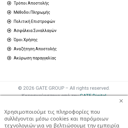
Τρόποι Αποστολής
Μέθοδοι Πληρωμής
Πολιτική Επιστροφών
Ασφάλεια Συναλλαγών
Όροι Χρήσης
Αναζήτηση Αποστολής
Ακύρωση παραγγελίας
© 2026 GATE GROUP – All rights reserved.
Κατασκεύαστηκε από την
GATE Digital
Αριθμός Γ.Ε.ΜΗ. : 077935642000
Χρησιμοποιούμε τις πληροφορίες που
συλλέγονται μέσω cookies και παρόμοιων
τεχνολογιών για να βελτιώσουμε την εμπειρία