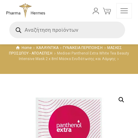
Προϊόντα
Home
ΚΑΛΛΥΝΤΙΚΑ
ΓΥΝΑΙΚΕΙΑ ΠΕΡΙΠΟΙΗΣΗ
ΜΑΣΚΕΣ
ΠΡΟΣΩΠΟΥ - ΑΠΟΛΕΠΙΣΗ
Medisei Panthenol Extra White Tea Beauty
Intensive Mask 2 x 8ml Μάσκα Ενυδάτωσης και Λάμψης