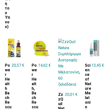
η
το
υ
Ύπ
νο
υ)
Po
20,57
€
Po
14,62
€
Sci
13,45
€
we
we
en
r
r
ce
He
He
of
alt
alt
Nat
h
h,
ure
Ba
Ba
Me
Zz
20,01
€
ch
ch
lat
zQ
Re
Re
oni
uil
scu
scu
n
Nat