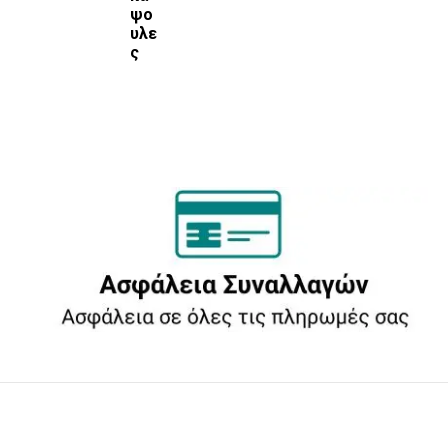
ψο
υλε
ς