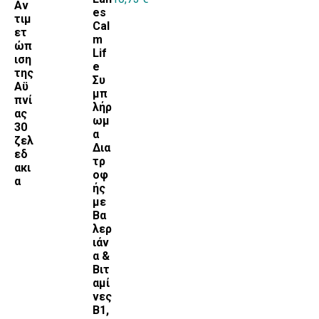
Αν
es
τιμ
Cal
ετ
m
ώπ
Lif
ιση
e
της
Συ
Αϋ
μπ
πνί
λήρ
ας
ωμ
30
α
ζελ
Δια
εδ
τρ
ακι
οφ
α
ής
με
Βα
λερ
ιάν
α &
Βιτ
αμί
νες
Β1,