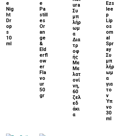
e
e
Ezs
ura
Nig
Pa
lee
Συ
ht
still
p
μπ
Dr
es
Lip
λήρ
op
Or
os
ωμ
s
an
om
α
10
ge
al
Δια
ml
&
Spr
τρ
Eld
ay
οφ
erfl
Συ
ής
ow
μπ
Με
er
λήρ
Με
Fla
ωμ
λατ
vo
α
ονί
ur
για
νη,
50
το
60
gr
ν
ζελ
Ύπ
εδ
νο
άκι
30
α
ml