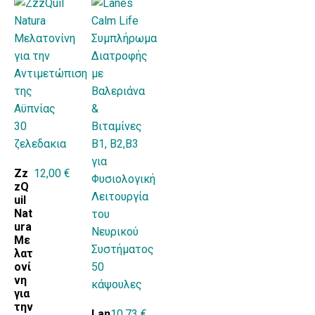
Zz
12,00
€
zQ
uil
Nat
ura
Με
λατ
ονί
νη
για
την
Lan
10,73
€