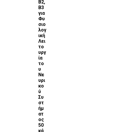
Β2,
Β3
για
Φυ
σιο
λογ
ική
Λει
το
υργ
ία
το
υ
Νε
υρι
κο
ύ
Συ
στ
ήμ
ατ
ος
50
κά