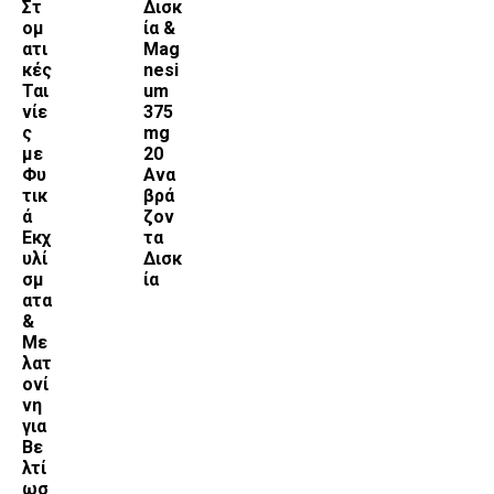
Στ
Δισκ
ομ
ία &
ατι
Mag
κές
nesi
Ται
um
νίε
375
ς
mg
με
20
Φυ
Ανα
τικ
βρά
ά
ζον
Εκχ
τα
υλί
Δισκ
σμ
ία
ατα
&
Με
λατ
ονί
νη
για
Βε
λτί
ωσ