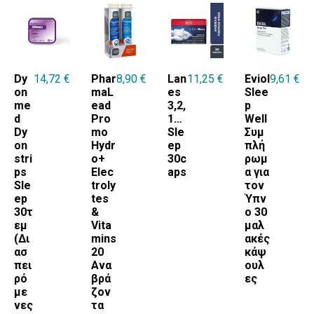
ZZZQUIL
Dy
14,72
€
Phar
8,90
€
Lan
11,25
€
Eviol
9,61
€
on
maL
es
Slee
me
ead
3,2,
p
d
Pro
1…
Well
Dy
mo
Sle
Συμ
on
Hydr
ep
πλή
stri
o+
30c
ρωμ
ps
Elec
aps
α για
Sle
troly
τον
ep
tes
Ύπν
30τ
&
ο 30
εμ
Vita
μαλ
(Δι
mins
ακές
ασ
20
κάψ
πει
Ανα
ουλ
ρό
βρά
ες
με
ζον
νες
τα