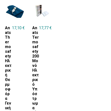
An
17,10
€
An
17,77
€
ats
ats
Th
Ter
er
mo
mo
saf
saf
ety
ety
200
Ηλ
Μο
εκτ
νό
ρικ
Ηλ
ή
εκτ
Θε
ρικ
ρμ
ό
οφ
Υπ
όρ
όσ
α
τρ
Γεν
ωμ
ική
α