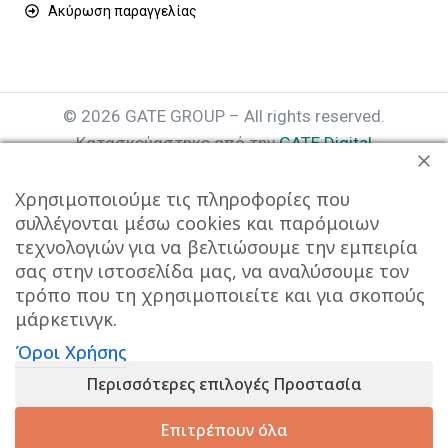
Ακύρωση παραγγελίας
© 2026 GATE GROUP – All rights reserved.
Κατασκεύαστηκε από την
GATE Digital
Αριθμός Γ.Ε.ΜΗ. : 077935642000
Χρησιμοποιούμε τις πληροφορίες που
συλλέγονται μέσω cookies και παρόμοιων
τεχνολογιών για να βελτιώσουμε την εμπειρία
σας στην ιστοσελίδα μας, να αναλύσουμε τον
τρόπο που τη χρησιμοποιείτε και για σκοπούς
μάρκετινγκ.
Όροι Χρήσης
Αυτός ο ιστότοπος συμμορφώνεται με τον GDPR και
Περισσότερες επιλογές Προστασία
χρησιμοποιεί το Google Analytics για τη συλλογή μη-
προσωπικών δεδομένων με σκοπό τη βελτίωση της
Επιτρέπουν όλα