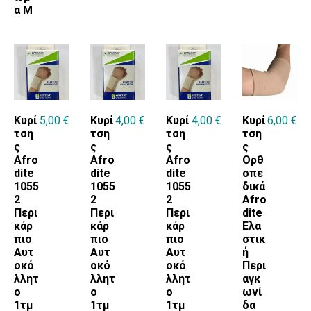
α Μ
Κυρί
5,00
€
Κυρί
4,00
€
Κυρί
4,00
€
Κυρί
6,00
€
τση
τση
τση
τση
ς
ς
ς
ς
Afro
Afro
Afro
Ορθ
dite
dite
dite
οπε
1055
1055
1055
δικά
2
2
2
Afro
Περι
Περι
Περι
dite
κάρ
κάρ
κάρ
Ελα
πιο
πιο
πιο
στικ
Αυτ
Αυτ
Αυτ
ή
οκό
οκό
οκό
Περι
λλητ
λλητ
λλητ
αγκ
ο
ο
ο
ωνί
1τμ
1τμ
1τμ
δα