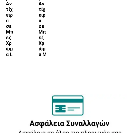
Αν
Αν
τίχ
τίχ
ειρ
ειρ
α
α
σε
σε
Μπ
Μπ
εζ
εζ
Χρ
Χρ
ώμ
ώμ
α L
α Μ