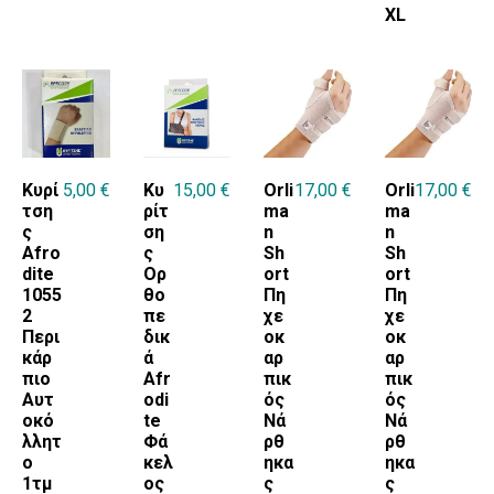
XL
Κυρί
5,00
€
Κυ
15,00
€
Orli
17,00
€
Orli
17,00
€
τση
ρίτ
ma
ma
ς
ση
n
n
Afro
ς
Sh
Sh
dite
Ορ
ort
ort
1055
θο
Πη
Πη
2
πε
χε
χε
Περι
δικ
οκ
οκ
κάρ
ά
αρ
αρ
πιο
Afr
πικ
πικ
Αυτ
odi
ός
ός
οκό
te
Νά
Νά
λλητ
Φά
ρθ
ρθ
ο
κελ
ηκα
ηκα
1τμ
ος
ς
ς