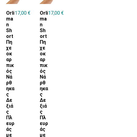
Orli
17,00
€
Orli
17,00
€
ma
ma
n
n
Sh
Sh
ort
ort
Πη
Πη
χε
χε
οκ
οκ
αρ
αρ
πικ
πικ
ός
ός
Νά
Νά
ρθ
ρθ
ηκα
ηκα
ς
ς
Δε
Δε
ξιά
ξιά
ς
ς
Πλ
Πλ
ευρ
ευρ
άς
άς
με
με