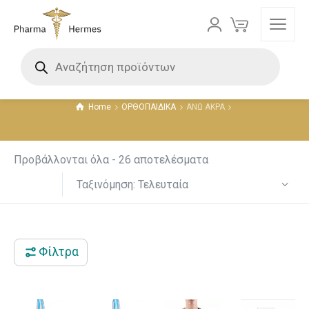
ΑΝΩ ΑΚΡΑ
Τιμή
Home
ΟΡΘΟΠΑΙΔΙΚΑ
ΑΝΩ ΑΚΡΑ
4 €
25 €
4
9
15
20
25
Προβάλλονται όλα - 26 αποτελέσματα
Ταξινόμηση: Τελευταία
BRANDS
KYRITSIS
Φίλτρα
ΜΕΓΕΘΟΣ
LARGE