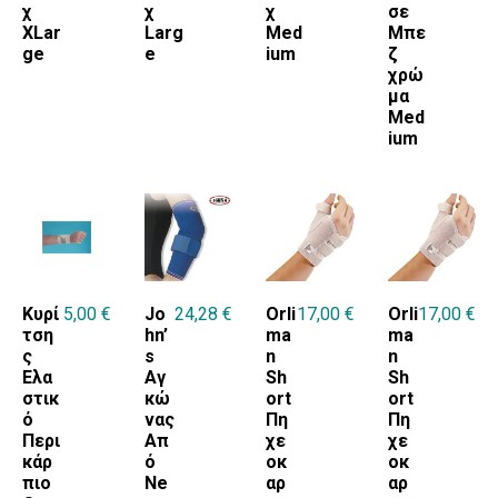
χ
χ
χ
σε
XLar
Larg
Med
Μπε
ge
e
ium
ζ
χρώ
μα
Med
ium
Κυρί
5,00
€
Jo
24,28
€
Orli
17,00
€
Orli
17,00
€
τση
hn’
ma
ma
ς
s
n
n
Ελα
Αγ
Sh
Sh
στικ
κώ
ort
ort
ό
νας
Πη
Πη
Περι
Απ
χε
χε
κάρ
ό
οκ
οκ
πιο
Ne
αρ
αρ