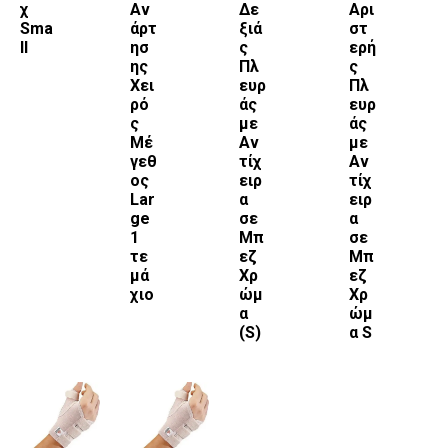
χ
Αν
Δε
Αρι
Sma
άρτ
ξιά
στ
ll
ησ
ς
ερή
ης
Πλ
ς
Χει
ευρ
Πλ
ρό
άς
ευρ
ς
με
άς
Μέ
Αν
με
γεθ
τίχ
Αν
ος
ειρ
τίχ
Lar
α
ειρ
ge
σε
α
1
Μπ
σε
τε
εζ
Μπ
μά
Χρ
εζ
χιο
ώμ
Χρ
α
ώμ
(S)
α S