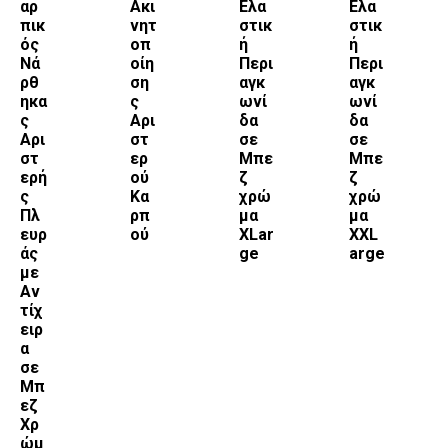
αρ
Ακι
Ελα
Ελα
πικ
νητ
στικ
στικ
ός
οπ
ή
ή
Νά
οίη
Περι
Περι
ρθ
ση
αγκ
αγκ
ηκα
ς
ωνί
ωνί
ς
Αρι
δα
δα
Αρι
στ
σε
σε
στ
ερ
Μπε
Μπε
ερή
ού
ζ
ζ
ς
Κα
χρώ
χρώ
Πλ
ρπ
μα
μα
ευρ
ού
XLar
XXL
άς
ge
arge
με
Αν
τίχ
ειρ
α
σε
Μπ
εζ
Χρ
ώμ