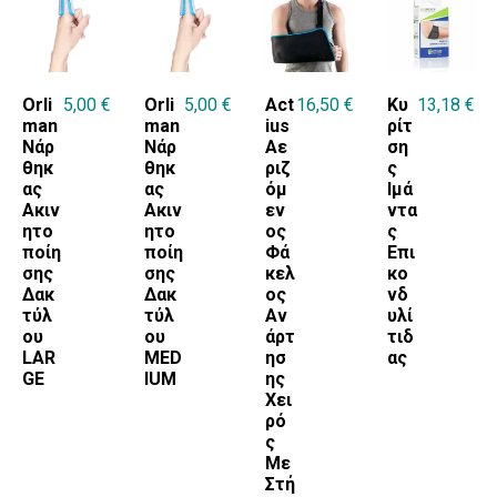
MEDIUM
ONE SIZE
Orli
5,00
€
Orli
5,00
€
Act
16,50
€
Κυ
13,18
€
SMALL
man
man
ius
ρίτ
XLARGE
Νάρ
Νάρ
Αε
ση
θηκ
θηκ
ριζ
ς
XXLARGE
ας
ας
όμ
Ιμά
Ακιν
Ακιν
εν
ντα
ητο
ητο
ος
ς
ποίη
ποίη
Φά
Επι
σης
σης
κελ
κο
Δακ
Δακ
ος
νδ
τύλ
τύλ
Αν
υλί
ου
ου
άρτ
τιδ
LAR
MED
ησ
ας
GE
IUM
ης
Χει
ρό
ς
Με
Στή