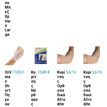
σε
Μπ
εζ
Χρ
ώμ
α
Lar
ge
Orli
17,00
€
Κυ
15,89
€
Κυρί
5,67
€
Κυρί
5,67
€
ma
ρίτ
τση
τση
n
ση
ς
ς
Sh
ς
Ορθ
Ορθ
ort
Νά
οπε
οπε
Πη
ρθ
δικά
δικά
χε
ηκα
Afro
Afro
οκ
ς
dite
dite