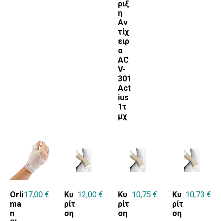
ριξ
η
Αν
τίχ
ειρ
α
AC
V-
301
Act
ius
1τ
μχ
Orli
17,00
€
Κυ
12,00
€
Κυ
10,75
€
Κυ
10,73
€
ma
ρίτ
ρίτ
ρίτ
n
ση
ση
ση