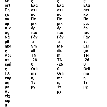
Sh
ς
ς
ς
ort
Ελα
Ελα
Ελα
Πη
στι
στι
στι
χε
κό
κό
κό
οκ
Πε
Πε
Πε
αρ
ρικ
ρικ
ρικ
πικ
άρ
άρ
άρ
ός
πιο
πιο
πιο
Νά
Γάν
Γάν
Γάν
ρθ
τι
τι
τι
ηκα
Sm
Me
Lar
ς
all
diu
ge
Αρι
ΤΝ
m
ΤΝ
στ
-26
ΤΝ
-26
ερή
0
-26
0
ς
Orli
0
Orli
Πλ
ma
Orli
ma
ευρ
n,
ma
n,
άς
1τ
n,
1τ
με
μχ.
1τ
μχ.
Αν
μχ.
τίχ
ειρ
α