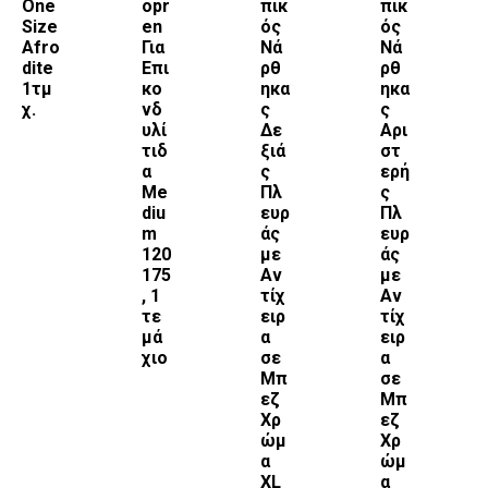
One
opr
πικ
πικ
Size
en
ός
ός
Afro
Για
Νά
Νά
dite
Επι
ρθ
ρθ
1τμ
κο
ηκα
ηκα
χ.
νδ
ς
ς
υλί
Δε
Αρι
τιδ
ξιά
στ
α
ς
ερή
Me
Πλ
ς
diu
ευρ
Πλ
m
άς
ευρ
120
με
άς
175
Αν
με
, 1
τίχ
Αν
τε
ειρ
τίχ
μά
α
ειρ
χιο
σε
α
Μπ
σε
εζ
Μπ
Χρ
εζ
ώμ
Χρ
α
ώμ
XL
α