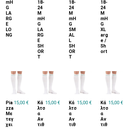
mH
18-
18-
18-
G
24
24
24
LA
M
M
M
RG
mH
mH
mH
E
G
G
G
LO
LA
SM
XL
NG
RG
AL
arg
E
L
e /
SH
SH
Sh
OR
OR
ort
T
T
Pia
15,00
€
Κά
15,00
€
Κά
15,00
€
Κά
15,00
€
zza
λτσ
λτσ
λτσ
Με
α
α
α
τεγ
Αν
Αν
Αν
χει
τιθ
τιθ
τιθ