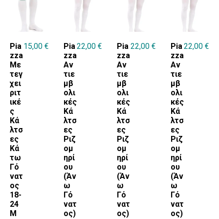
BRANDS
Pia
15,00
€
Pia
22,00
€
Pia
22,00
€
Pia
22,00
€
KYRITSIS
zza
zza
zza
zza
Με
Αν
Αν
Αν
τεγ
τιε
τιε
τιε
χει
μβ
μβ
μβ
ΧΡΩΜΑ
ριτ
ολι
ολι
ολι
ικέ
κές
κές
κές
ΛΕΥΚΟ
ς
Κά
Κά
Κά
Κά
λτσ
λτσ
λτσ
λτσ
ες
ες
ες
ες
Ριζ
Ριζ
Ριζ
Κά
ομ
ομ
ομ
ΜΕΓΕΘΟΣ
τω
ηρί
ηρί
ηρί
Γό
ου
ου
ου
LARGE
νατ
(Άν
(Άν
(Άν
MEDIUM
ος
ω
ω
ω
18-
Γό
Γό
Γό
SMALL
24
νατ
νατ
νατ
M
ος)
ος)
ος)
XLARGE