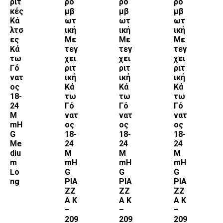
ριτ
ρο
ρο
ρο
κές
μβ
μβ
μβ
Κά
ωτ
ωτ
ωτ
λτσ
ική
ική
ική
ες
Με
Με
Με
Κά
τεγ
τεγ
τεγ
τω
χει
χει
χει
Γό
ριτ
ριτ
ριτ
νατ
ική
ική
ική
ος
Κά
Κά
Κά
18-
τω
τω
τω
24
Γό
Γό
Γό
M
νατ
νατ
νατ
mH
ος
ος
ος
G
18-
18-
18-
Me
24
24
24
diu
M
M
M
m
mH
mH
mH
Lo
G
G
G
ng
PIA
PIA
PIA
ZZ
ZZ
ZZ
A K
A K
A K
–
–
–
209
209
209