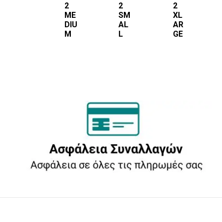
2
2
2
ME
SM
XL
DIU
AL
AR
M
L
GE