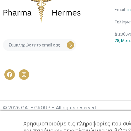
Email :
i
Τηλέφων
Διεύθυν
28, Μυτ
© 2026 GATE GROUP – All rights reserved.
Κατασκεύαστηκε από την
GATE Digital
Χρησιμοποιούμε τις πληροφορίες που συλ
Αριθμός Γ.Ε.ΜΗ. : 077935642000
και παρόμοιων τεχνολογιών για να βελτι