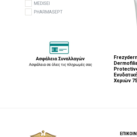
MEDISEI
PHARMASEPT
Frezyder
Dermofili
Protectiv
Ενυδατικ
Χεριών 7
ΕΠΙΚΟΙΝ