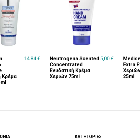
m
14,84
€
Neutrogena Scented
5,00
€
Medise
a
Concentrated
Extra 
e
Ενυδατική Κρέμα
Χεριών
ή Κρέμα
Χεριών 75ml
25ml
5ml
ΩΝΙΑ
ΚΑΤΗΓΟΡΙΕΣ