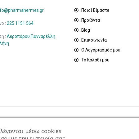
nfo@pharmahermes.gr
Ποιοί Είμαστε
Προϊόντα
ο :
225 1151 564
Blog
ση :
Αεροπόρου Γιανναρέλλη
Επικοινωνία
ιλήνη
Ο Λογαριασμός μου
Το Καλάθι μου
λέγονται μέσω cookies
ώσουμε την εμπειρία σας