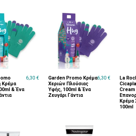
romo
6,30
€
Garden Promo Κρέμα
6,30
€
La Roc
ή Κρέμα
Χεριών Πλούσιας
Cicapl
00ml & Ένα
Υφής, 100ml & Ένα
Cream
άντια
Ζευγάρι Γάντια
Επανο
Κρέμα 
100ml