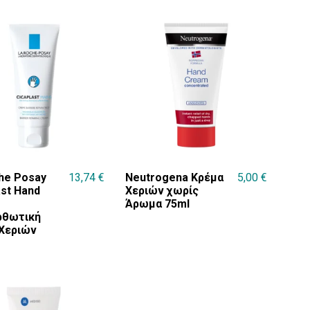
he Posay
13,74
€
Neutrogena Κρέμα
5,00
€
ast Hand
Χεριών χωρίς
Άρωμα 75ml
ρθωτική
Χεριών