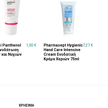
i Panthenol
1,50
€
Pharmasept Hygienic
7,27
€
Ενυδάτωση
Hand Care Intensive
 και Νυχιών
Cream Ενυδατική
Κρέμα Χεριών 75ml
ΧΡΗΣΙΜΑ