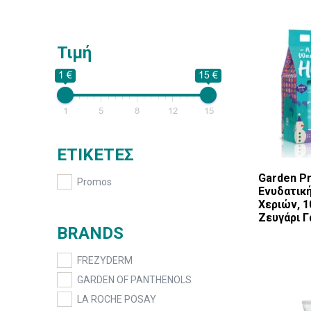
Τιμή
1 €
15 €
1
5
8
12
15
ΕΤΙΚΕΤΕΣ
Garden P
Promos
Ενυδατικ
Χεριών, 1
Ζευγάρι Γ
BRANDS
FREZYDERM
GARDEN OF PANTHENOLS
LA ROCHE POSAY