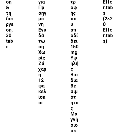
ση
για
τρ
Effe
&
Πρ
οφ
r.tab
τη
οηγ
ής
s
διέ
μέ
πο
(2×2
ργε
νη
υ
0
ση,
Ενυ
απ
Effe
30
δά
οδί
r.tab
tab
τω
δει
s)
s
ση
150
Χω
mg
ρίς
Υψ
Ζά
ηλή
χαρ
ς
η
Βιο
12
δια
φα
θε
κελ
σιμ
ίσκ
ότ
οι
ητα
ς
Μα
γνή
σιο
σε