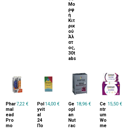
Μο
ρφ
ή
Κιτ
ρικ
ού
Άλ
ατ
ος,
30t
abs
Phar
7,22
€
Pol
14,00
€
Ge
18,96
€
Ce
15,50
€
mal
yvit
opl
ntr
ead
al
an
um
Pro
24
Nut
Wo
mo
Πο
rac
me