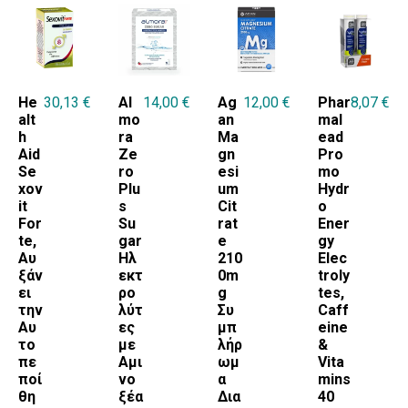
PHARMALEAD
PRIORIN
VITABIOTICS
WIN MEDICA
He
30,13
€
Al
14,00
€
Ag
12,00
€
Phar
8,07
€
alt
mo
an
mal
h
ra
Ma
ead
Aid
Ze
gn
Pro
Se
ro
esi
mo
xov
Plu
um
Hydr
it
s
Cit
o
For
Su
rat
Ener
te,
gar
e
gy
Αυ
Ηλ
210
Elec
ξάν
εκτ
0m
troly
ει
ρο
g
tes,
την
λύτ
Συ
Caff
Αυ
ες
μπ
eine
το
με
λήρ
&
πε
Αμι
ωμ
Vita
ποί
νο
α
mins
θη
ξέα
Δια
40