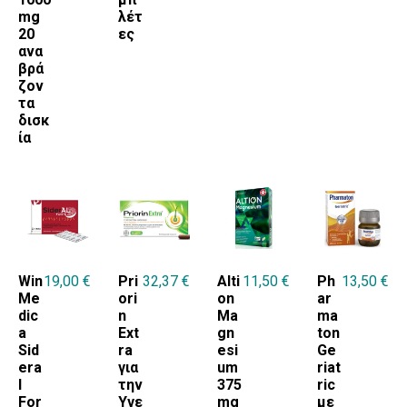
mg
λέτ
20
ες
ανα
βρά
ζον
τα
δισκ
ία
Win
19,00
€
Pri
32,37
€
Alti
11,50
€
Ph
13,50
€
Me
ori
on
ar
dic
n
Ma
ma
a
Ext
gn
ton
Sid
ra
esi
Ge
era
για
um
riat
l
την
375
ric
For
Υγε
mg
με