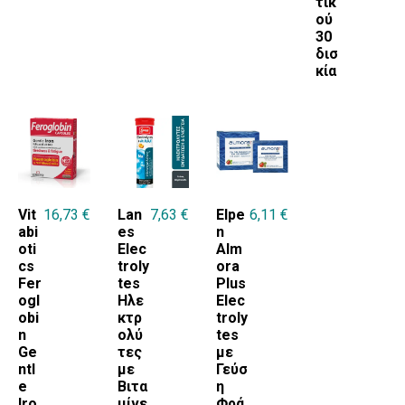
τικ
ού
30
δισ
κία
Vit
16,73
€
Lan
7,63
€
Elpe
6,11
€
abi
es
n
oti
Elec
Alm
cs
troly
ora
Fer
tes
Plus
ogl
Ηλε
Elec
obi
κτρ
troly
n
ολύ
tes
Ge
τες
με
ntl
με
Γεύσ
e
Βιτα
η
Iro
μίνε
Φρά