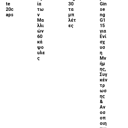
te
ία
30
Gin
20c
τω
τα
se
aps
ν
μπ
ng
Μα
λέτ
G1
λλι
ες
15
ών
για
60
Ενί
κά
σχ
ψο
υσ
υλε
η
ς
Μν
ήμ
ης,
Συγ
κέν
τρ
ωσ
ης
&
Αν
οσ
οπ
οιη