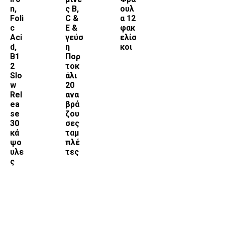
n,
ς B,
ουλ
Foli
C &
α 12
c
E &
φακ
Aci
γεύσ
ελίσ
d,
η
κοι
B1
Πορ
2
τοκ
Slo
άλι
w
20
Rel
ανα
ea
βρά
se
ζου
30
σες
κά
ταμ
ψο
πλέ
υλε
τες
ς