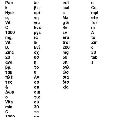
Pac
λυ
eut
n
k
βιτ
ical
Co
Hydr
αμί
s
mpl
o,
νη
Ma
ete
Vit.
για
g &
for
C
Ενέ
Re
m
1000
ργε
sv
A
mg,
ια
era
to
Vit.
&
trol
Zin
D,
Ενί
200
c
Zinc
σχ
mg
30
20
υσ
60
tab
ανα
η
υπ
s
βρ.
το
ογλ
ταμ
υ
ώσ
πλέ
Αν
σια
τες
οσ
δισ
&
οπ
κία
Δώρ
οιη
ο
τικ
Vita
ού
min
30
C
τα
1000
μπ