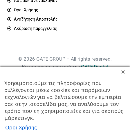
Ασφάλεια Συναλλαγών
Όροι Χρήσης
Αναζήτηση Αποστολής
Ακύρωση παραγγελίας
© 2026 GATE GROUP – All rights reserved.
Κατασκεύαστηκε από την
GATE Digital
Αριθμός Γ.Ε.ΜΗ. : 077935642000
Χρησιμοποιούμε τις πληροφορίες που
συλλέγονται μέσω cookies και παρόμοιων
τεχνολογιών για να βελτιώσουμε την εμπειρία
σας στην ιστοσελίδα μας, να αναλύσουμε τον
τρόπο που τη χρησιμοποιείτε και για σκοπούς
μάρκετινγκ.
Όροι Χρήσης