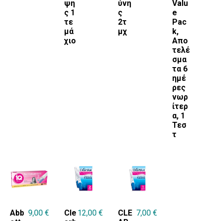
ψη
ύνη
Valu
ς 1
ς
e
τε
2τ
Pac
μά
μχ
k,
χιο
Απο
τελέ
σμα
τα 6
ημέ
ρες
νωρ
ίτερ
α, 1
Τεσ
τ
Abb
9,00
€
Cle
12,00
€
CLE
7,00
€