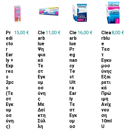
Pr
15,00
€
Cle
11,00
€
Cle
16,00
€
Clea
8,00
€
edi
arb
arb
rblu
cto
lue
lue
e
r
Ψη
Pr
Τεσ
Ear
φια
eg
τ
ly +
κό
nan
Εγκυ
Exp
Τε
cy
μοσ
res
στ
Te
ύνης
s
Εγκ
st
Εξαι
2pc
υμ
Ult
ρετι
s
οσ
ra
κά
(Τε
ύνη
Ear
Πρώ
στ
ς
ly
ιμη
Εγκ
Με
Τε
Ανίχ
υμ
Δεί
στ
νευ
οσ
κτη
Εγκ
ση
ύνη
Σύλ
υμ
10mI
ς)
λη
οσ
U