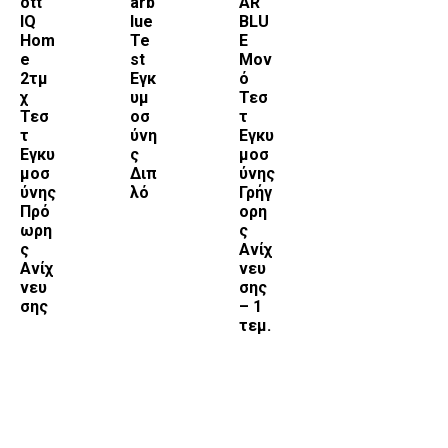
ott
arb
AR
IQ
lue
BLU
Hom
Te
E
e
st
Μον
2τμ
Εγκ
ό
χ
υμ
Τεσ
Τεσ
οσ
τ
τ
ύνη
Εγκυ
Εγκυ
ς
μοσ
μοσ
Διπ
ύνης
ύνης
λό
Γρήγ
Πρό
ορη
ωρη
ς
ς
Ανίχ
Ανίχ
νευ
νευ
σης
σης
– 1
τεμ.