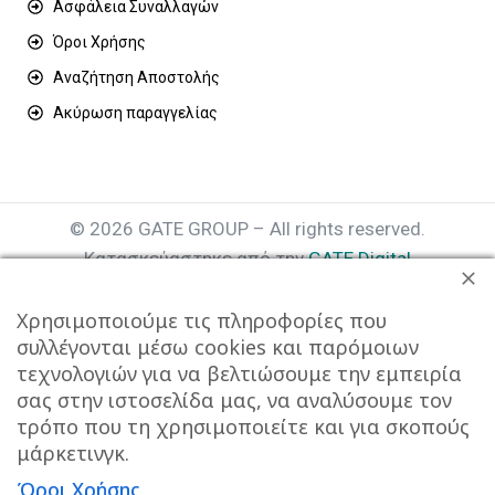
Ασφάλεια Συναλλαγών
Όροι Χρήσης
Αναζήτηση Αποστολής
Ακύρωση παραγγελίας
© 2026 GATE GROUP – All rights reserved.
Κατασκεύαστηκε από την
GATE Digital
Αριθμός Γ.Ε.ΜΗ. : 077935642000
Χρησιμοποιούμε τις πληροφορίες που
συλλέγονται μέσω cookies και παρόμοιων
τεχνολογιών για να βελτιώσουμε την εμπειρία
σας στην ιστοσελίδα μας, να αναλύσουμε τον
τρόπο που τη χρησιμοποιείτε και για σκοπούς
μάρκετινγκ.
Όροι Χρήσης