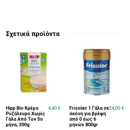
Σχετικά προϊόντα
Hipp Bio Κρέμα
4,40
€
Frisolac 1 Γάλα σε
24,00
€
Ρυζάλευρο Χωρίς
σκόνη για βρέφη
Γάλα Από Τον 5ο
από 0 έως 6
μήνα, 200g
μηνών 800gr