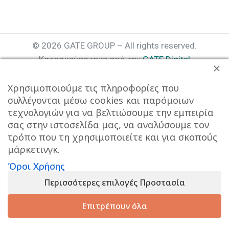
© 2026 GATE GROUP – All rights reserved.
Κατασκεύαστηκε από την
GATE Digital
Αριθμός Γ.Ε.ΜΗ. : 077935642000
Χρησιμοποιούμε τις πληροφορίες που
συλλέγονται μέσω cookies και παρόμοιων
τεχνολογιών για να βελτιώσουμε την εμπειρία
σας στην ιστοσελίδα μας, να αναλύσουμε τον
τρόπο που τη χρησιμοποιείτε και για σκοπούς
μάρκετινγκ.
Όροι Χρήσης
Αυτός ο ιστότοπος συμμορφώνεται με τον GDPR και
Περισσότερες επιλογές Προστασία
χρησιμοποιεί το Google Analytics για τη συλλογή μη-
προσωπικών δεδομένων με σκοπό τη βελτίωση της
Επιτρέπουν όλα
εμπειρίας χρήσης.