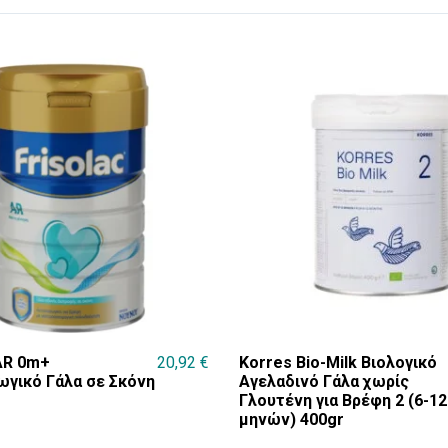
 AR 0m+
20,92
€
Korres Bio-Milk Βιολογικό
ωγικό Γάλα σε Σκόνη
Αγελαδινό Γάλα χωρίς
Γλουτένη για Βρέφη 2 (6-12
μηνών) 400gr