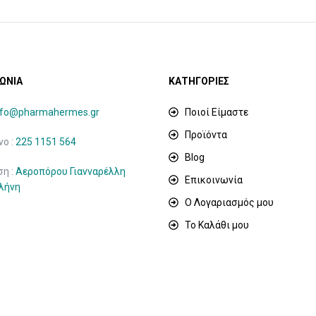
ΩΝΙΑ
ΚΑΤΗΓΟΡΙΕΣ
nfo@pharmahermes.gr
Ποιοί Είμαστε
Προϊόντα
ο :
225 1151 564
Blog
ση :
Αεροπόρου Γιανναρέλλη
Επικοινωνία
ιλήνη
Ο Λογαριασμός μου
Το Καλάθι μου