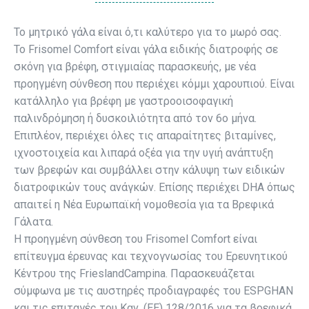
Το μητρικό γάλα είναι ό,τι καλύτερο για το μωρό σας.
Το Frisomel Comfort είναι γάλα ειδικής διατροφής σε
σκόνη για βρέφη, στιγμιαίας παρασκευής, με νέα
προηγμένη σύνθεση που περιέχει κόμμι χαρουπιού. Είναι
κατάλληλο για βρέφη με γαστροοισοφαγική
παλινδρόμηση ή δυσκοιλιότητα από τον 6ο μήνα.
Επιπλέον, περιέχει όλες τις απαραίτητες βιταμίνες,
ιχνοστοιχεία και λιπαρά οξέα για την υγιή ανάπτυξη
των βρεφών και συμβάλλει στην κάλυψη των ειδικών
διατροφικών τους ανάγκών. Επίσης περιέχει DHA όπως
απαιτεί η Νέα Ευρωπαϊκή νομοθεσία για τα Βρεφικά
Γάλατα.
Η προηγμένη σύνθεση του Frisomel Comfort είναι
επίτευγμα έρευνας και τεχνογνωσίας του Ερευνητικού
Κέντρου της FrieslandCampina. Παρασκευάζεται
σύμφωνα με τις αυστηρές προδιαγραφές του ESPGHAN
και τις επιταγές του Καν. (ΕΕ) 128/2016 για τα βρεφικά