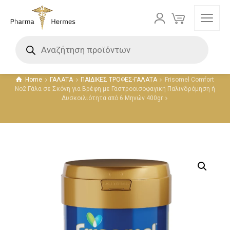
Προϊόντα
Home
ΓΑΛΑΤΑ
ΠΑΙΔΙΚΕΣ ΤΡΟΦΕΣ-ΓΑΛΑΤΑ
Frisomel Comfort
No2 Γάλα σε Σκόνη για Βρέφη με Γαστροοισοφαγική Παλινδρόμηση ή
Δυσκοιλιότητα από 6 Μηνών 400gr