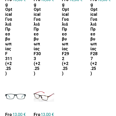
g
g
g
g
Opt
Opt
Opt
Opt
ical
ical
ical
ical
Γυα
Γυα
Γυα
Γυα
λιά
λιά
λιά
λιά
Πρ
Πρ
Πρ
Πρ
εσ
εσ
εσ
εσ
βυ
βυ
βυ
βυ
ωπ
ωπ
ωπ
ωπ
ίας
ίας
ίας
ίας
F
F30
F29
F28
311
3
2
7
(+2
(+2
(+2
(+2
.25
.25
.25
.25
)
)
)
)
Fro
13,00
€
Fro
13,00
€