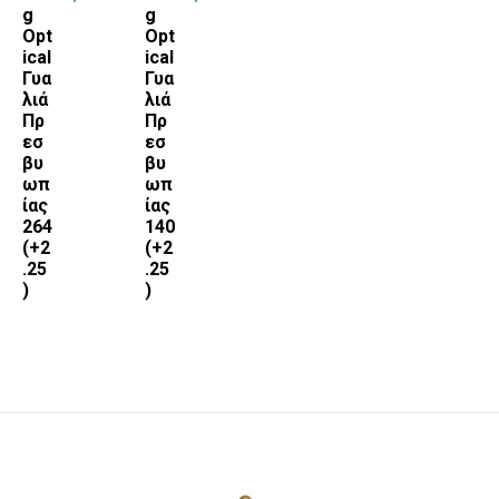
g
g
Opt
Opt
ical
ical
Γυα
Γυα
λιά
λιά
Πρ
Πρ
εσ
εσ
βυ
βυ
ωπ
ωπ
ίας
ίας
264
140
(+2
(+2
.25
.25
)
)