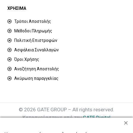
ΧΡΗΣΙΜΑ
Τρόποι Αποστολής
Μέθοδοι Πληρωμής
Πολιτική Επιστροφών
Ασφάλεια Συναλλαγών
Όροι Χρήσης
Αναζήτηση Αποστολής
Ακύρωση παραγγελίας
© 2026 GATE GROUP – All rights reserved.
Κατασκεύαστηκε από την
GATE Digital
Αριθμός Γ.Ε.ΜΗ. : 077935642000