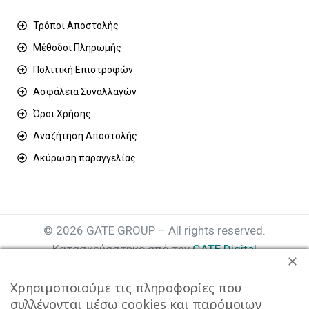
Τρόποι Αποστολής
Μέθοδοι Πληρωμής
Πολιτική Επιστροφών
Ασφάλεια Συναλλαγών
Όροι Χρήσης
Αναζήτηση Αποστολής
Ακύρωση παραγγελίας
© 2026 GATE GROUP – All rights reserved.
Κατασκεύαστηκε από την
GATE Digital
Αριθμός Γ.Ε.ΜΗ. : 077935642000
Χρησιμοποιούμε τις πληροφορίες που
συλλέγονται μέσω cookies και παρόμοιων