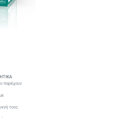
ΗΤΙΚΑ
ου παρέχουν
με
υκνή τους