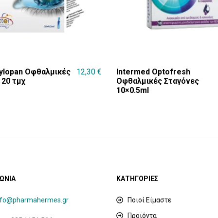
Hylopan Οφθαλμικές
12,30
€
Intermed Optofresh
 20 τμχ
Οφθαλμικές Σταγόνες
10×0.5ml
ΩΝΙΑ
ΚΑΤΗΓΟΡΙΕΣ
nfo@pharmahermes.gr
Ποιοί Είμαστε
Προϊόντα