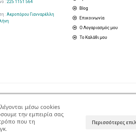
ο :
225 1151 564
Blog
ση :
Αεροπόρου Γιανναρέλλη
Επικοινωνία
ιλήνη
Ο Λογαριασμός μου
Το Καλάθι μου
λέγονται μέσω cookies
ώσουμε την εμπειρία σας
 τρόπο που τη
Περισσότερες επι
ρησιμοποιεί το Google Analytics για τη συλλογή μη-προ
γκ.
της εμπειρίας χρήσης.