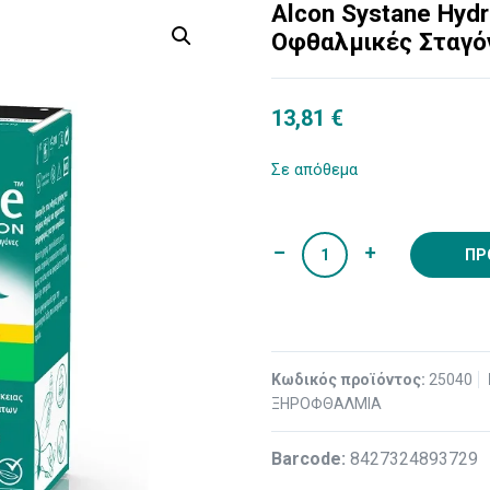
Alcon Systane Hyd
Οφθαλμικές Σταγό
13,81
€
Σε απόθεμα
ΠΡ
Κωδικός προϊόντος:
25040
ΞΗΡΟΦΘΑΛΜΙΑ
Βarcode:
8427324893729