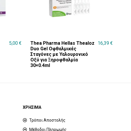
5,00
€
Thea Pharma Hellas Thealoz
16,39
€
Duo Gel Οφθαλμικές
Σταγόνες με Υαλουρονικό
Οξύ για Ξηροφθαλμία
30×0.4ml
ΧΡΗΣΙΜΑ
Τρόποι Αποστολής
Μέθοδοι Πληρωμής