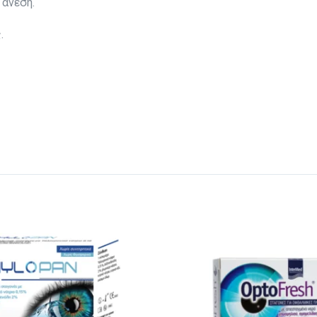
 άνεση.
.