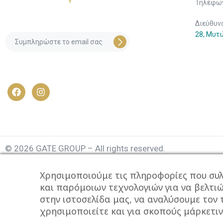
Τηλέφων
Διεύθυν
28, Μυτ
© 2026 GATE GROUP – All rights reserved.
Κατασκεύαστηκε από την
GATE Digital
Χρησιμοποιούμε τις πληροφορίες που συλ
Αριθμός Γ.Ε.ΜΗ. : 077935642000
και παρόμοιων τεχνολογιών για να βελτι
στην ιστοσελίδα μας, να αναλύσουμε τον
Αυτός ο ιστότοπος συμμορφώνεται με τον GDPR και χ
χρησιμοποιείτε και για σκοπούς μάρκετιν