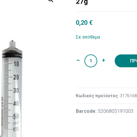
27g
0,20
€
Σε απόθεμα
ΠΡ
Κωδικός προϊόντος:
317616
Βarcode:
5206805191003