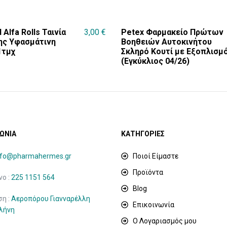
 Alfa Rolls Ταινία
3,00
€
Petex Φαρμακείο Πρώτων
ς Υφασμάτινη
Βοηθειών Αυτοκινήτου
1τμχ
Σκληρό Κουτί με Εξοπλισμ
(Εγκύκλιος 04/26)
ΩΝΙΑ
ΚΑΤΗΓΟΡΙΕΣ
nfo@pharmahermes.gr
Ποιοί Είμαστε
Προϊόντα
ο :
225 1151 564
Blog
ση :
Αεροπόρου Γιανναρέλλη
Επικοινωνία
ιλήνη
Ο Λογαριασμός μου