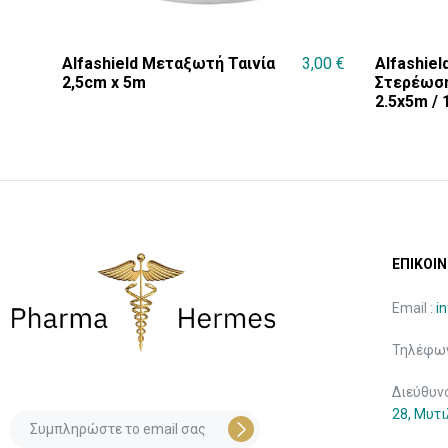
Alfashield Μεταξωτή Ταινία
3,00
€
Alfashield
2,5cm x 5m
Στερέωση
2.5x5m / 
ΕΠΙΚΟΙΝ
Email :
i
Τηλέφων
Διεύθυν
28, Μυτ