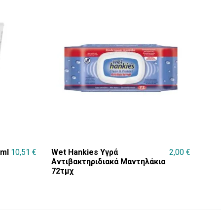
0ml
10,51
€
Wet Hankies Υγρά
2,00
€
Αντιβακτηριδιακά Μαντηλάκια
72τμχ