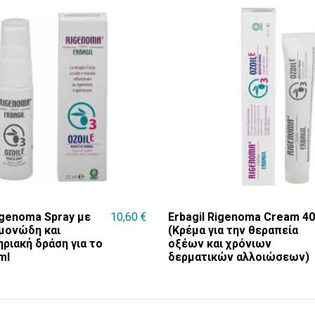
igenoma Spray με
10,60
€
Erbagil Rigenoma Cream 4
μονώδη και
(Κρέμα για την θεραπεία
ριακή δράση για το
οξέων και χρόνιων
ml
δερματικών αλλοιώσεων)