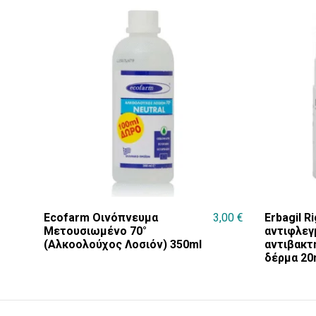
Ecofarm Οινόπνευμα
3,00
€
Erbagil R
Μετουσιωμένο 70°
αντιφλεγ
(Αλκοολούχος Λοσιόν) 350ml
αντιβακτη
δέρμα 20