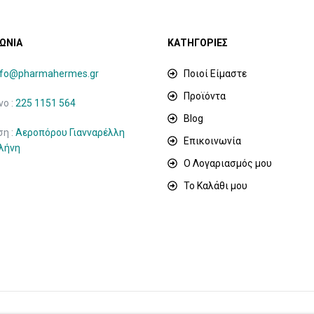
ΩΝΙΑ
ΚΑΤΗΓΟΡΙΕΣ
nfo@pharmahermes.gr
Ποιοί Είμαστε
Προϊόντα
ο :
225 1151 564
Blog
ση :
Αεροπόρου Γιανναρέλλη
Επικοινωνία
ιλήνη
Ο Λογαριασμός μου
Το Καλάθι μου