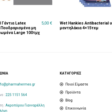
d Γάντια Latex
5,00
€
Wet Hankies Antibacterial 
Πουδραρισμένα μη
μαντηλάκια 4×15τεμ
ωμένα Large 100τμχ
ΩΝΙΑ
ΚΑΤΗΓΟΡΙΕΣ
nfo@pharmahermes.gr
Ποιοί Είμαστε
Προϊόντα
ο :
225 1151 564
Blog
ση :
Αεροπόρου Γιανναρέλλη
Επικοινωνία
ιλήνη