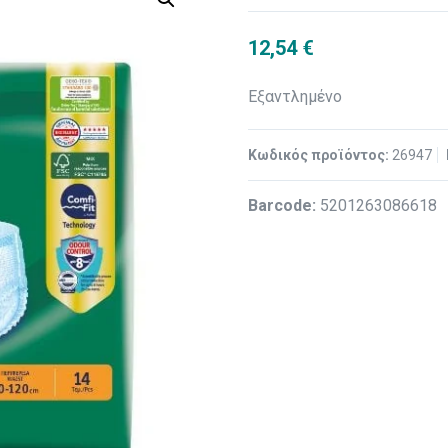
12,54
€
Εξαντλημένο
Κωδικός προϊόντος:
26947
Βarcode:
5201263086618