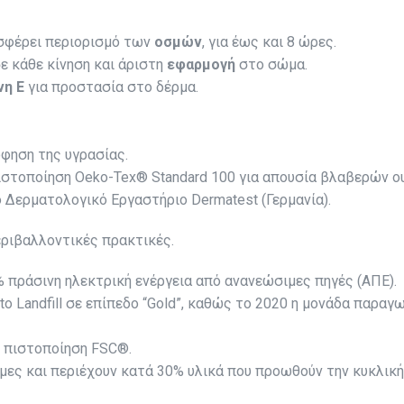
οσφέρει περιορισμό των
οσμών
, για έως και 8 ώρες.
ε κάθε κίνηση και άριστη
εφαρμογή
στο σώμα.
νη Ε
για προστασία στο δέρμα.
φηση της υγρασίας.
ιστοποίηση Oeko-Tex® Standard 100 για απουσία βλαβερών ο
 Δερματολογικό Εργαστήριο Dermatest (Γερμανία).
εριβαλλοντικές πρακτικές.
 πράσινη ηλεκτρική ενέργεια από ανανεώσιμες πηγές (ΑΠΕ).
to Landfill σε επίπεδο “Gold”, καθώς το 2020 η μονάδα παρ
ε πιστοποίηση FSC®.
ες και περιέχουν κατά 30% υλικά που προωθούν την κυκλική 