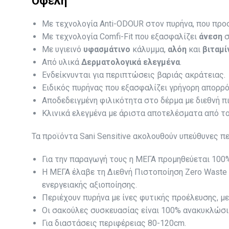
Οφέλη
Με τεχνολογία Αnti-ODOUR στον πυρήνα, που πρ
Με τεχνολογία Comfi-Fit που εξασφαλίζει
άνεση
σ
Με υγιεινό
υφασμάτινο
κάλυμμα,
αλόη
και
βιταμί
Από υλικά
Δερματολογικά
ελεγμένα
.
Ενδείκνυνται για περιπτώσεις βαριάς ακράτειας.
Eιδικός πυρήνας που εξασφαλίζει γρήγορη απορρό
Αποδεδειγμένη φιλικότητα στο δέρμα με διεθνή π
Κλινικά ελεγμένα με άριστα αποτελέσματα από το
Τα προϊόντα Sani Sensitive ακολουθούν υπεύθυνες π
Για την παραγωγή τους η ΜΕΓΑ προμηθεύεται 100%
Η ΜΕΓΑ έλαβε τη Διεθνή Πιστοποίηση Zero Waste 
ενεργειακής αξιοποίησης.
Περιέχουν πυρήνα με ίνες φυτικής προέλευσης, μ
Οι σακούλες συσκευασίας είναι 100% ανακυκλώσιμ
Για διαστάσεις περιφέρειας 80-120cm.