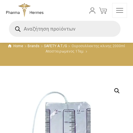
Προϊόντα
Home
Brands
SAFETY A.T./G
Ουροσυλλεκτης κλινης 2000ml
Αποστειρωμενος 1Τεμ.