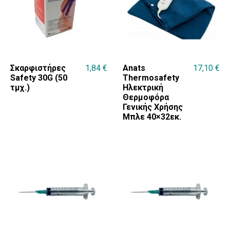
Σκαρφιστήρες
1,84
€
Anats
17,10
€
Safety 30G (50
Thermosafety
τμχ.)
Ηλεκτρική
Θερμοφόρα
Γενικής Χρήσης
Μπλε 40×32εκ.