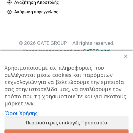
Αναζήτηση Αποστολής
Ακύρωση παραγγελίας
© 2026 GATE GROUP – All rights reserved.
Κατασκεύαστηκε από την
GATE Digital
Αριθμός Γ.Ε.ΜΗ. : 077935642000
Χρησιμοποιούμε τις πληροφορίες που
συλλέγονται μέσω cookies και παρόμοιων
τεχνολογιών για να βελτιώσουμε την εμπειρία
σας στην ιστοσελίδα μας, να αναλύσουμε τον
τρόπο που τη χρησιμοποιείτε και για σκοπούς
μάρκετινγκ.
Όροι Χρήσης
Αυτός ο ιστότοπος συμμορφώνεται με τον GDPR και
Περισσότερες επιλογές Προστασία
χρησιμοποιεί το Google Analytics για τη συλλογή μη-