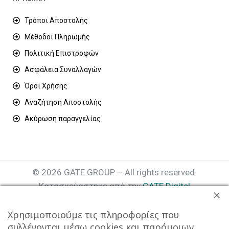
Τρόποι Αποστολής
Μέθοδοι Πληρωμής
Πολιτική Επιστροφών
Ασφάλεια Συναλλαγών
Όροι Χρήσης
Αναζήτηση Αποστολής
Ακύρωση παραγγελίας
© 2026 GATE GROUP – All rights reserved.
Κατασκεύαστηκε από την
GATE Digital
Αριθμός Γ.Ε.ΜΗ. : 077935642000
Χρησιμοποιούμε τις πληροφορίες που
συλλέγονται μέσω cookies και παρόμοιων