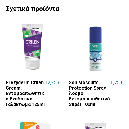
Σχετικά προϊόντα
Frezyderm Crilen
12,25
€
Son Mosquito
6,75
€
Cream,
Protection Spray
Εντομοαπωθητικ
Άοσμο
ό Ενυδατικό
Εντομοαπωθητικό
Γαλάκτωμα 125ml
Σπρέι 100ml