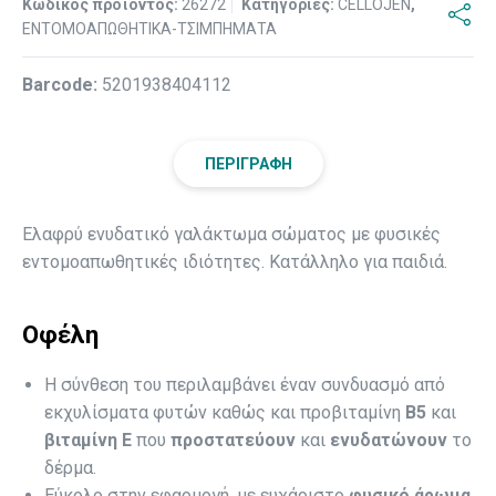
Κωδικός προϊόντος:
26272
Κατηγορίες:
CELLOJEN
,
ΕΝΤΟΜΟΑΠΩΘΗΤΙΚΑ-ΤΣΙΜΠΗΜΑΤΑ
Βarcode:
5201938404112
ΠΕΡΙΓΡΑΦΉ
Ελαφρύ ενυδατικό γαλάκτωμα σώματος με φυσικές
εντομοαπωθητικές ιδιότητες. Κατάλληλο για παιδιά.
Οφέλη
Η σύνθεση του περιλαμβάνει έναν συνδυασμό από
εκχυλίσματα φυτών καθώς και προβιταμίνη
Β5
και
βιταμίνη
Ε
που
προστατεύουν
και
ενυδατώνουν
το
δέρμα.
Εύκολο στην εφαρμογή, με ευχάριστο
φυσικό άρωμα
.