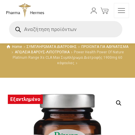
Προϊόντα
Home
ΣΥΜΠΛΗΡΩΜΑΤΑ ΔΙΑΤΡΟΦΗΣ
ΠΡΟΪΟΝΤΑ ΓΙΑ ΑΔΥΝΑΤΙΣΜΑ
ΑΠΩΛΕΙΑ ΒΑΡΟΥΣ-ΛΙΠΟΤΡΟΠΙΚΑ
Power Health Power Of Nature
Platinum Range Xs CLA Max Συμπλήρωμα Διατροφής 1900mg 60
κάψουλες
Εξαντλημένο