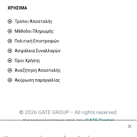
ΧΡΗΣΙΜΑ
Τρόποι Αποστολής
Μέθοδοι Πληρωμής
Πολιτική Επιστροφών
Ασφάλεια Συναλλαγών
Όροι Χρήσης
Αναζήτηση Αποστολής
Ακύρωση παραγγελίας
© 2026 GATE GROUP – All rights reserved.
Κατασκεύαστηκε από την
GATE Digital
Αριθμός Γ.Ε.ΜΗ. : 077935642000