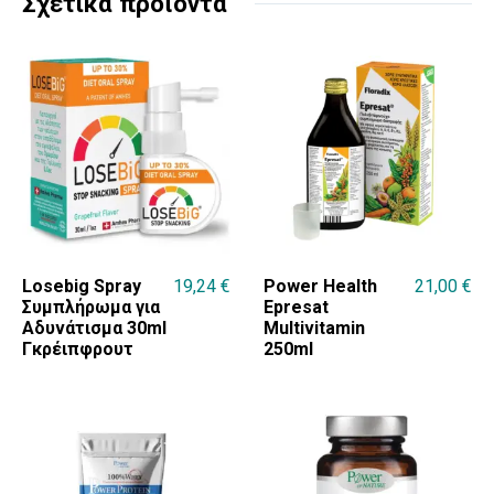
Σχετικά προϊόντα
Losebig Spray
19,24
€
Power Health
21,00
€
Συμπλήρωμα για
Epresat
Αδυνάτισμα 30ml
Multivitamin
Γκρέιπφρουτ
250ml