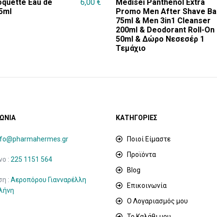
oquette Eau de
6,00
€
Medisei Panthenol Extra
5ml
Promo Men After Shave Ba
75ml & Men 3in1 Cleanser
200ml & Deodorant Roll-On
50ml & Δώρο Νεσεσέρ 1
Τεμάχιο
ΩΝΙΑ
ΚΑΤΗΓΟΡΙΕΣ
nfo@pharmahermes.gr
Ποιοί Είμαστε
Προϊόντα
ο :
225 1151 564
Blog
ση :
Αεροπόρου Γιανναρέλλη
Επικοινωνία
ιλήνη
Ο Λογαριασμός μου
Το Καλάθι μου