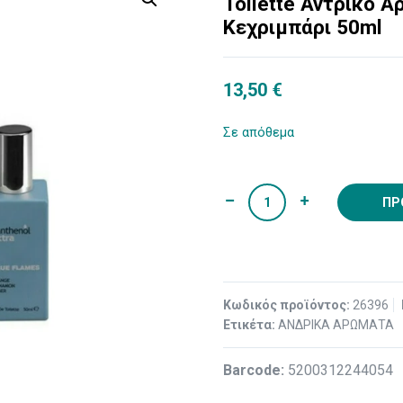
Toilette Αντρικό 
Κεχριμπάρι 50ml
13,50
€
Σε απόθεμα
ΠΡ
Κωδικός προϊόντος:
26396
Ετικέτα:
ΑΝΔΡΙΚΑ ΑΡΩΜΑΤΑ
Βarcode:
5200312244054