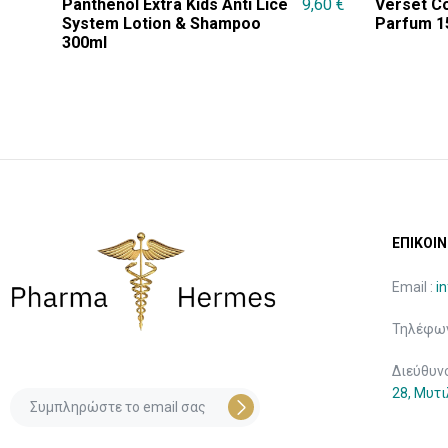
Panthenol Extra Kids Anti Lice
9,60
€
Verset C
System Lotion & Shampoo
Parfum 1
300ml
ΕΠΙΚΟΙΝ
Email :
i
Τηλέφων
Διεύθυν
28, Μυτ