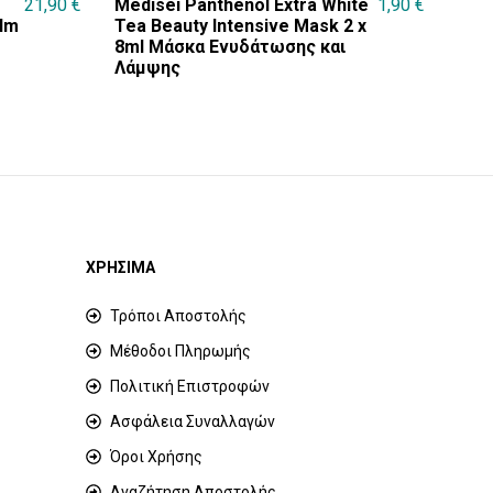
21,90
€
Medisei Panthenol Extra White
1,90
€
lm
Tea Beauty Intensive Mask 2 x
8ml Μάσκα Ενυδάτωσης και
Λάμψης
ΧΡΗΣΙΜΑ
Τρόποι Αποστολής
Μέθοδοι Πληρωμής
Πολιτική Επιστροφών
Ασφάλεια Συναλλαγών
Όροι Χρήσης
Αναζήτηση Αποστολής