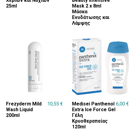
Χεριών και Νυχιών
Beauty Intensive
25ml
Mask 2 x 8ml
Μάσκα
Ενυδάτωσης και
Λάμψης
Frezyderm Mild
10,55
€
Medisei Panthenol
6,00
€
Wash Liquid
Extra Ice Force Gel
200ml
Γέλη
Κρυοθεραπείας
120ml