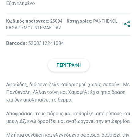
Εξαντλημένο
Κωδικός προϊόντος:
25094
Κατηγορίες:
PANTHENOL
,
ΚΑΘΑΡΙΣΜΟΣ-ΝΤΕΜΑΚΙΓΙΑΖ
Βarcode:
5200312241084
ΠΕΡΙΓΡΑΦΉ
Αφρώδες, διάφανο ζελέ καθαρισμού χωρίς σαπούνι. Με
Πανθενόλη, Αλλαντοΐνη και Χαμομήλι έχει ήπια δράση
και δεν απολιπαίνει το δέρμα.
Αποφράσσει τους πόρους και καθαρίζει από ρύπους και
μακιγιάζ, ενώ δροσίζει και αναζωογονεί την επιδερμίδα.
Με ήπια σύνθεση και ελεγχόμενο αφρισμό, διατηρεί την