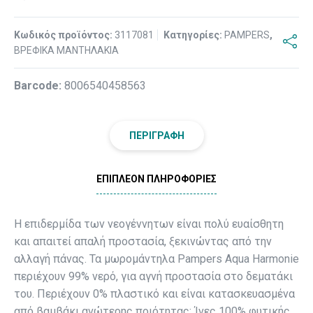
Κωδικός προϊόντος:
3117081
Κατηγορίες:
PAMPERS
,
ΒΡΕΦΙΚΑ ΜΑΝΤΗΛΑΚΙΑ
Βarcode:
8006540458563
ΠΕΡΙΓΡΑΦΉ
ΕΠΙΠΛΈΟΝ ΠΛΗΡΟΦΟΡΊΕΣ
Η επιδερμίδα των νεογέννητων είναι πολύ ευαίσθητη
και απαιτεί απαλή προστασία, ξεκινώντας από την
αλλαγή πάνας. Τα μωρομάντηλα Pampers Aqua Harmonie
περιέχουν 99% νερό, για αγνή προστασία στο δεματάκι
του. Περιέχουν 0% πλαστικό και είναι κατασκευασμένα
από βαμβάκι ανώτερης ποιότητας: Ίνες 100% φυτικής