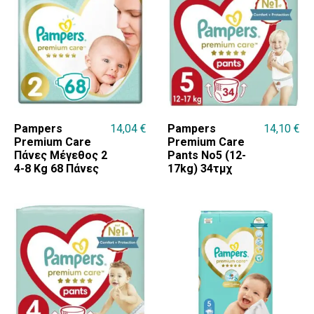
Pampers
14,04
€
Pampers
14,10
€
Premium Care
Premium Care
Πάνες Μέγεθος 2
Pants No5 (12-
4-8 Κg 68 Πάνες
17kg) 34τμχ