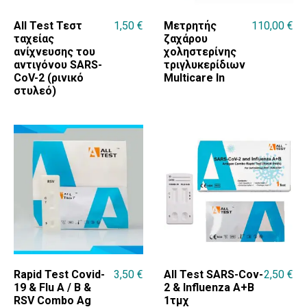
All Test Τεστ
1,50
€
Μετρητής
110,00
€
ταχείας
ζαχάρου
ανίχνευσης του
χοληστερίνης
αντιγόνου SARS-
τριγλυκερίδιων
CoV-2 (ρινικό
Multicare In
στυλεό)
Rapid Test Covid-
3,50
€
All Test SARS-Cov-
2,50
€
19 & Flu A / B &
2 & Influenza A+B
RSV Combo Ag
1τμχ