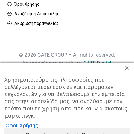
Όροι Χρήσης
Αναζήτηση Αποστολής
Ακύρωση παραγγελίας
© 2026 GATE GROUP – All rights reserved.
Κατασκεύαστηκε από την
GATE Digital
Αριθμός Γ.Ε.ΜΗ. : 077935642000
Χρησιμοποιούμε τις πληροφορίες που
συλλέγονται μέσω cookies και παρόμοιων
τεχνολογιών για να βελτιώσουμε την εμπειρία
σας στην ιστοσελίδα μας, να αναλύσουμε τον
τρόπο που τη χρησιμοποιείτε και για σκοπούς
μάρκετινγκ.
Όροι Χρήσης
Αυτός ο ιστότοπος συμμορφώνεται με τον GDPR και