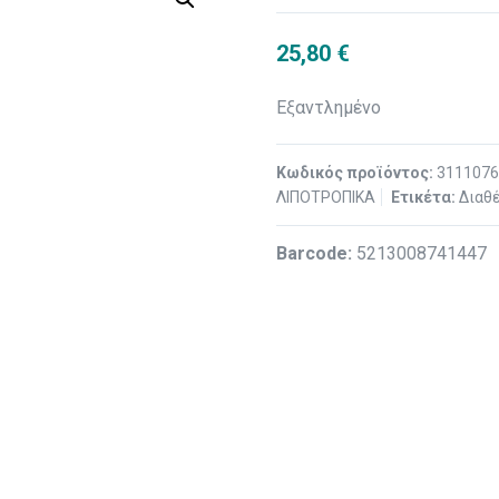
25,80
€
Εξαντλημένο
Κωδικός προϊόντος:
311107
ΛΙΠΟΤΡΟΠΙΚΑ
Ετικέτα:
Διαθέ
Βarcode:
5213008741447