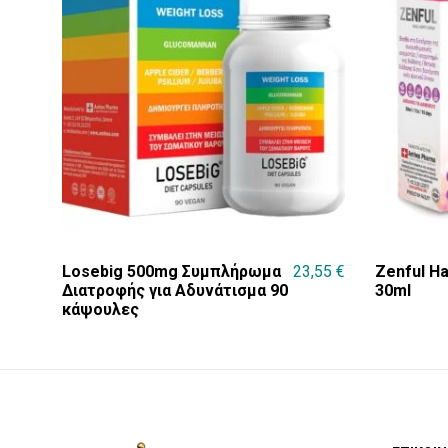
Losebig 500mg Συμπλήρωμα
23,55
€
Zenful H
Διατροφής για Αδυνάτισμα 90
30ml
κάψουλες