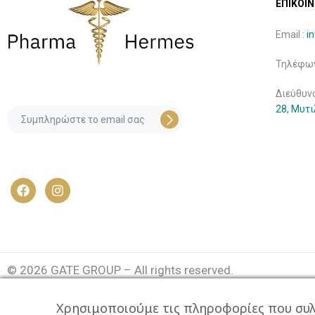
ΕΠΙΚΟΙΝ
Email :
i
Τηλέφων
Διεύθυν
28, Μυτ
© 2026 GATE GROUP – All rights reserved.
Κατασκεύαστηκε από την
GATE Digital
Χρησιμοποιούμε τις πληροφορίες που συλ
Αριθμός Γ.Ε.ΜΗ. : 077935642000