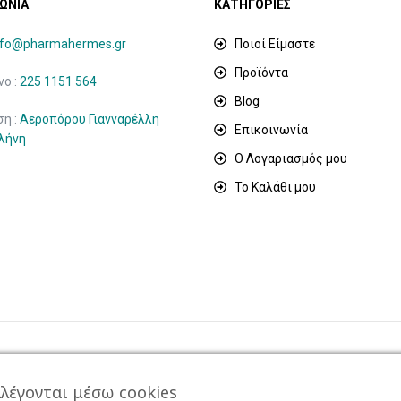
ΩΝΙΑ
ΚΑΤΗΓΟΡΙΕΣ
nfo@pharmahermes.gr
Ποιοί Είμαστε
Προϊόντα
ο :
225 1151 564
Blog
ση :
Αεροπόρου Γιανναρέλλη
Επικοινωνία
ιλήνη
Ο Λογαριασμός μου
Το Καλάθι μου
λέγονται μέσω cookies