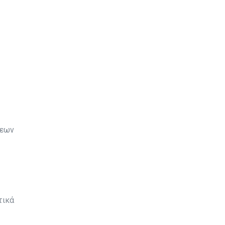
σεων
τικά