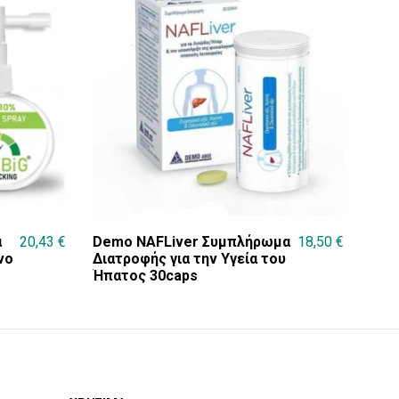
α
20,43
€
Demo NAFLiver Συμπλήρωμα
18,50
€
νο
Διατροφής για την Υγεία του
Ήπατος 30caps