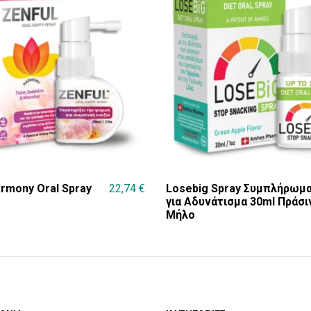
armony Oral Spray
22,74
€
Losebig Spray Συμπλήρωμ
για Αδυνάτισμα 30ml Πράσι
Μήλο