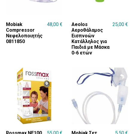
Mobiak
48,00
€
Aeolos
25,00
€
Compressor
Αεροθάλαμος
Νεφελοποιητής
Εισπνοών
0811850
Κατάλληλος για
Παιδιά με Μάσκα
0-6 ετών
Rossmax NE100
55,00
€
Mobiak Σετ
5,50
€