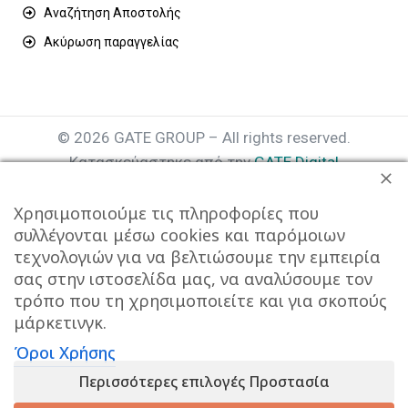
Αναζήτηση Αποστολής
Ακύρωση παραγγελίας
© 2026 GATE GROUP – All rights reserved.
Κατασκεύαστηκε από την
GATE Digital
Αριθμός Γ.Ε.ΜΗ. : 077935642000
Χρησιμοποιούμε τις πληροφορίες που
συλλέγονται μέσω cookies και παρόμοιων
τεχνολογιών για να βελτιώσουμε την εμπειρία
σας στην ιστοσελίδα μας, να αναλύσουμε τον
τρόπο που τη χρησιμοποιείτε και για σκοπούς
μάρκετινγκ.
Όροι Χρήσης
Αυτός ο ιστότοπος συμμορφώνεται με τον GDPR και
Περισσότερες επιλογές Προστασία
χρησιμοποιεί το Google Analytics για τη συλλογή μη-