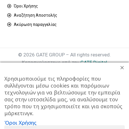
Όροι Χρήσης
Αναζήτηση Αποστολής
Ακύρωση παραγγελίας
© 2026 GATE GROUP – All rights reserved.
Κατασκεύαστηκε από την
GATE Digital
Αριθμός Γ.Ε.ΜΗ. : 077935642000
Χρησιμοποιούμε τις πληροφορίες που
συλλέγονται μέσω cookies και παρόμοιων
τεχνολογιών για να βελτιώσουμε την εμπειρία
σας στην ιστοσελίδα μας, να αναλύσουμε τον
τρόπο που τη χρησιμοποιείτε και για σκοπούς
μάρκετινγκ.
Όροι Χρήσης
Αυτός ο ιστότοπος συμμορφώνεται με τον GDPR και