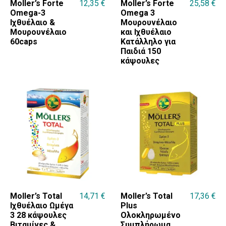
Moller’s Forte
12,35
€
Moller’s Forte
25,58
€
Omega-3
Omega 3
Ιχθυέλαιο &
Μουρουνέλαιο
Μουρουνέλαιο
και Ιχθυέλαιο
60caps
Κατάλληλο για
Παιδιά 150
κάψουλες
Moller’s Total
14,71
€
Moller’s Total
17,36
€
Ιχθυέλαιο Ωμέγα
Plus
3 28 κάψουλες
Ολοκληρωμένο
Βιταμίνες &
Συμπλήρωμα