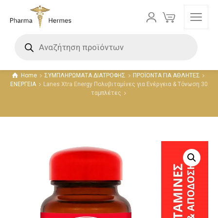
Προϊόντα
Home
ΣΥΜΠΛΗΡΩΜΑΤΑ ΔΙΑΤΡΟΦΗΣ
ΠΡΟΪΟΝΤΑ ΓΙΑ ΑΘΛΗΤΕΣ
ΕΝΕΡΓΕΙΑ
Lanes Xtra Energy Πολυβιταμίνες για Ενέργεια & Τόνωση 30
ταμπλέτες