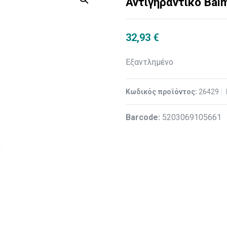
Αντιγηραντικό Bal
32,93
€
Εξαντλημένο
Κωδικός προϊόντος:
26429
Βarcode:
5203069105661