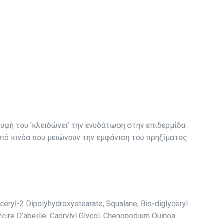
φή του ‘κλειδώνει’ την ενυδάτωση στην επιδερμίδα
από κινόα που μειώνουν την εμφάνιση του πρηξίματος
ceryl-2 Dipolyhydroxystearate, Squalane, Bis-diglyceryl
/cire D’abeille, Caprylyl Glycol, Chenopodium Quinoa