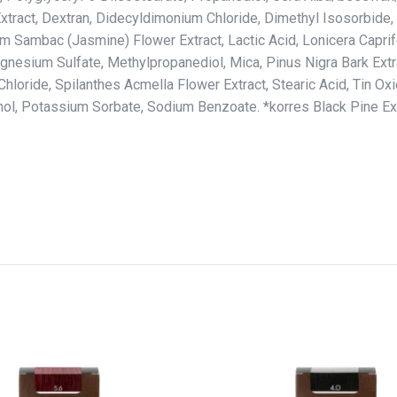
Extract, Dextran, Didecyldimonium Chloride, Dimethyl Isosorbid
Sambac (Jasmine) Flower Extract, Lactic Acid, Lonicera Caprifo
nesium Sulfate, Methylpropanediol, Mica, Pinus Nigra Bark Extr
ride, Spilanthes Acmella Flower Extract, Stearic Acid, Tin Oxid
nol, Potassium Sorbate, Sodium Benzoate. *korres Black Pine Ext