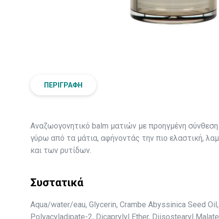
ΠΕΡΙΓΡΑΦΉ
Αναζωογονητικό balm ματιών με προηγμένη σύνθεση 
γύρω από τα μάτια, αφήνοντάς την πιο ελαστική, λα
και των ρυτίδων.
Συστατικά
Aqua/water/eau, Glycerin, Crambe Abyssinica Seed Oil, 
Polyacyladipate-2, Dicaprylyl Ether, Diisostearyl Mala