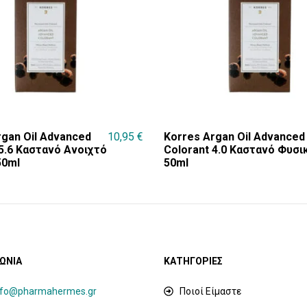
rgan Oil Advanced
10,95
€
Korres Argan Oil Advanced
 5.6 Καστανό Ανοιχτό
Colorant 4.0 Καστανό Φυσι
50ml
50ml
ΩΝΙΑ
ΚΑΤΗΓΟΡΙΕΣ
nfo@pharmahermes.gr
Ποιοί Είμαστε