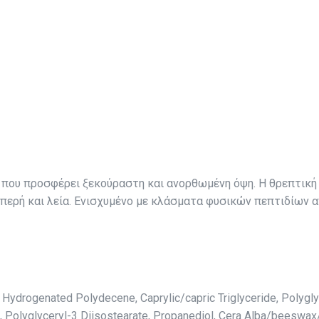
που προσφέρει ξεκούραστη και ανορθωμένη όψη. Η θρεπτική υ
μπερή και λεία. Ενισχυμένo με κλάσματα φυσικών πεπτιδίων 
Hydrogenated Polydecene, Caprylic/capric Triglyceride, Polygly
te, Polyglyceryl-3 Diisostearate, Propanediol, Cera Alba/beeswax