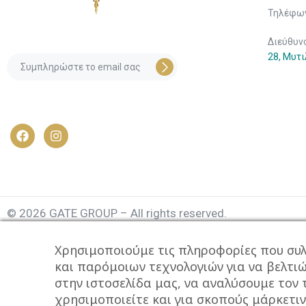
Τηλέφων
Διεύθυν
28, Μυτ
© 2026 GATE GROUP – All rights reserved.
Κατασκεύαστηκε από την
GATE Digital
Χρησιμοποιούμε τις πληροφορίες που συλ
Αριθμός Γ.Ε.ΜΗ. : 077935642000
και παρόμοιων τεχνολογιών για να βελτι
στην ιστοσελίδα μας, να αναλύσουμε τον
Αυτός ο ιστότοπος συμμορφώνεται με τον GDPR και χ
χρησιμοποιείτε και για σκοπούς μάρκετιν