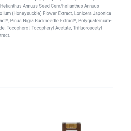
e, Helianthus Annuus Seed Cera/helianthus Annuus
lium (Honeysuckle) Flower Extract, Lonicera Japonica
act*, Pinus Nigra Bud/needle Extract*, Polyquaternium-
e, Tocopherol, Tocopheryl Acetate, Trifluoroacetyl
ract.