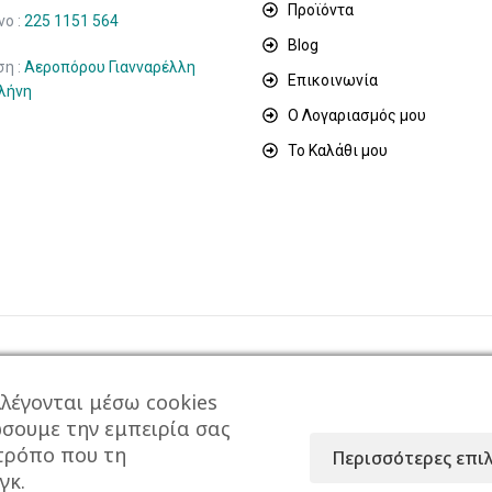
Προϊόντα
ο :
225 1151 564
Blog
ση :
Αεροπόρου Γιανναρέλλη
Επικοινωνία
ιλήνη
Ο Λογαριασμός μου
Το Καλάθι μου
λέγονται μέσω cookies
ώσουμε την εμπειρία σας
 τρόπο που τη
Περισσότερες επι
ρησιμοποιεί το Google Analytics για τη συλλογή μη-προ
γκ.