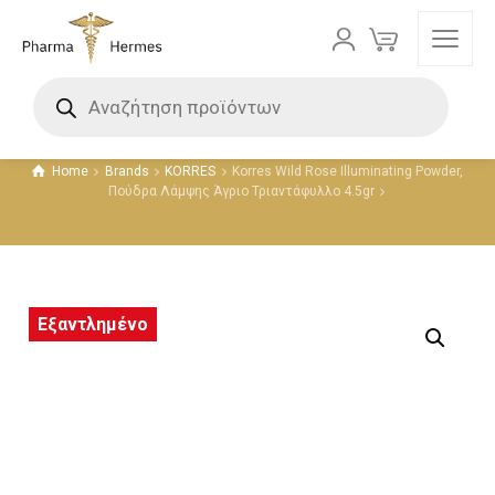
Προϊόντα
Home
Brands
KORRES
Korres Wild Rose Illuminating Powder,
Πούδρα Λάμψης Άγριο Τριαντάφυλλο 4.5gr
Εξαντλημένο