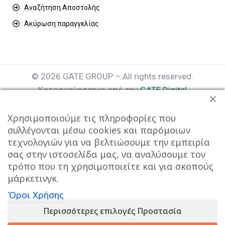
Αναζήτηση Αποστολής
Ακύρωση παραγγελίας
© 2026 GATE GROUP – All rights reserved.
Κατασκεύαστηκε από την
GATE Digital
Αριθμός Γ.Ε.ΜΗ. : 077935642000
Χρησιμοποιούμε τις πληροφορίες που
συλλέγονται μέσω cookies και παρόμοιων
τεχνολογιών για να βελτιώσουμε την εμπειρία
σας στην ιστοσελίδα μας, να αναλύσουμε τον
τρόπο που τη χρησιμοποιείτε και για σκοπούς
μάρκετινγκ.
Όροι Χρήσης
Αυτός ο ιστότοπος συμμορφώνεται με τον GDPR και
Περισσότερες επιλογές Προστασία
χρησιμοποιεί το Google Analytics για τη συλλογή μη-