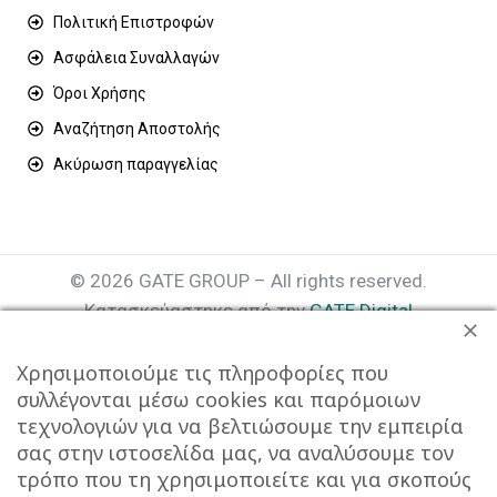
Πολιτική Επιστροφών
Ασφάλεια Συναλλαγών
Όροι Χρήσης
Αναζήτηση Αποστολής
Ακύρωση παραγγελίας
© 2026 GATE GROUP – All rights reserved.
Κατασκεύαστηκε από την
GATE Digital
Αριθμός Γ.Ε.ΜΗ. : 077935642000
Χρησιμοποιούμε τις πληροφορίες που
συλλέγονται μέσω cookies και παρόμοιων
τεχνολογιών για να βελτιώσουμε την εμπειρία
σας στην ιστοσελίδα μας, να αναλύσουμε τον
τρόπο που τη χρησιμοποιείτε και για σκοπούς