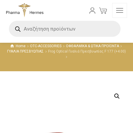
Προϊόντα
Home
OTC-ACCESSORIES
ΟΦΘΑΛΜΙΚΑ & ΩΤΙΚΑ ΠΡΟΪΟΝΤΑ
ΓΥΑΛΙΑ ΠΡΕΣΒΥΩΠΙΑΣ
Frog Optical Γυαλιά Πρεσβυωπίας F 177 (+4.00)