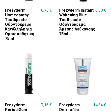
Frezyderm
6,75
€
Frezyderm Instant
6,30
€
Homeopathy
Whitening Blue
Toothpaste
Toothpaste
Οδοντόκρεμα
Οδοντόκρεμα
Κατάλληλη για
Άμεσης Λεύκανσης
Ομοιοπαθητική
75ml
75ml
Frezyderm
7,16
€
Frezyderm
14,84
€
PeriodiGum
Dermofilia