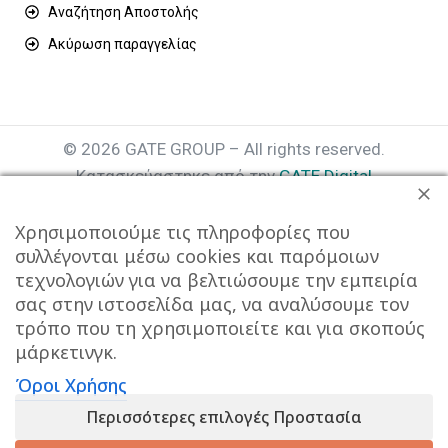
Αναζήτηση Αποστολής
Ακύρωση παραγγελίας
© 2026 GATE GROUP – All rights reserved.
Κατασκεύαστηκε από την
GATE Digital
Αριθμός Γ.Ε.ΜΗ. : 077935642000
Χρησιμοποιούμε τις πληροφορίες που
συλλέγονται μέσω cookies και παρόμοιων
τεχνολογιών για να βελτιώσουμε την εμπειρία
σας στην ιστοσελίδα μας, να αναλύσουμε τον
τρόπο που τη χρησιμοποιείτε και για σκοπούς
μάρκετινγκ.
Όροι Χρήσης
Αυτός ο ιστότοπος συμμορφώνεται με τον GDPR και
Περισσότερες επιλογές Προστασία
χρησιμοποιεί το Google Analytics για τη συλλογή μη-