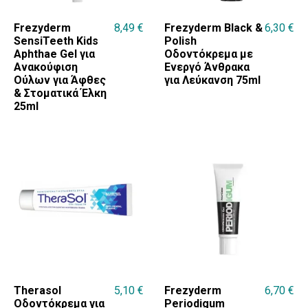
Frezyderm
8,49
€
Frezyderm Black &
6,30
€
SensiTeeth Kids
Polish
Aphthae Gel για
Οδοντόκρεμα με
Ανακούφιση
Ενεργό Άνθρακα
Ούλων για Άφθες
για Λεύκανση 75ml
& Στοματικά Έλκη
25ml
Therasol
5,10
€
Frezyderm
6,70
€
Οδοντόκρεμα για
Periodigum