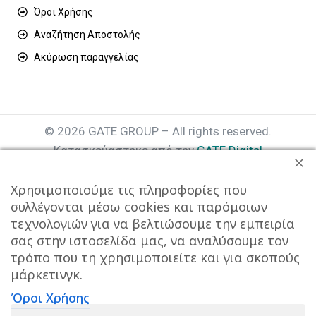
Όροι Χρήσης
Αναζήτηση Αποστολής
Ακύρωση παραγγελίας
© 2026 GATE GROUP – All rights reserved.
Κατασκεύαστηκε από την
GATE Digital
Αριθμός Γ.Ε.ΜΗ. : 077935642000
Χρησιμοποιούμε τις πληροφορίες που
συλλέγονται μέσω cookies και παρόμοιων
τεχνολογιών για να βελτιώσουμε την εμπειρία
σας στην ιστοσελίδα μας, να αναλύσουμε τον
τρόπο που τη χρησιμοποιείτε και για σκοπούς
μάρκετινγκ.
Όροι Χρήσης
Αυτός ο ιστότοπος συμμορφώνεται με τον GDPR και