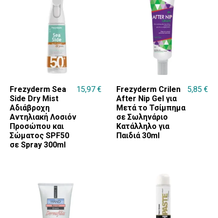
Frezyderm Sea
15,97
€
Frezyderm Crilen
5,85
€
Side Dry Mist
After Nip Gel για
Αδιάβροχη
Μετά το Τσίμπημα
Αντηλιακή Λοσιόν
σε Σωληνάριο
Προσώπου και
Κατάλληλο για
Σώματος SPF50
Παιδιά 30ml
σε Spray 300ml