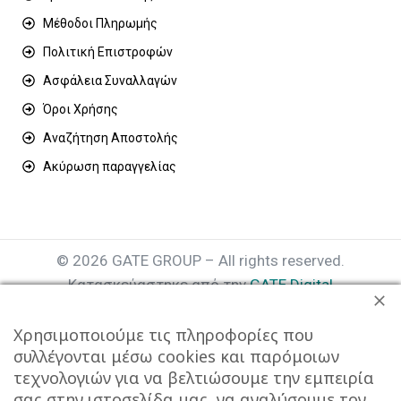
Μέθοδοι Πληρωμής
Πολιτική Επιστροφών
Ασφάλεια Συναλλαγών
Όροι Χρήσης
Αναζήτηση Αποστολής
Ακύρωση παραγγελίας
© 2026 GATE GROUP – All rights reserved.
Κατασκεύαστηκε από την
GATE Digital
Αριθμός Γ.Ε.ΜΗ. : 077935642000
Χρησιμοποιούμε τις πληροφορίες που
συλλέγονται μέσω cookies και παρόμοιων
τεχνολογιών για να βελτιώσουμε την εμπειρία
σας στην ιστοσελίδα μας, να αναλύσουμε τον