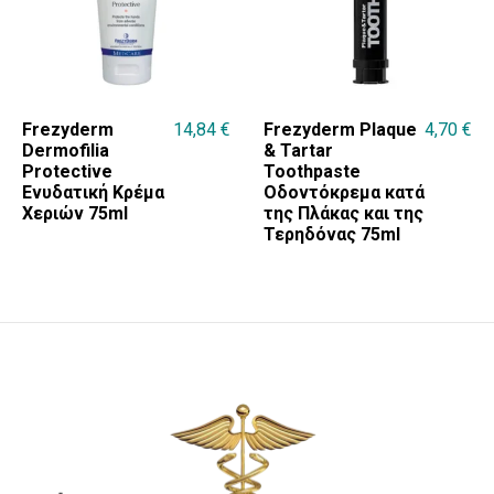
Frezyderm
14,84
€
Frezyderm Plaque
4,70
€
Dermofilia
& Tartar
Protective
Toothpaste
Ενυδατική Κρέμα
Οδοντόκρεμα κατά
Χεριών 75ml
της Πλάκας και της
Τερηδόνας 75ml