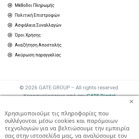
Μέθοδοι Πληρωμής
Πολιτική Επιστροφών
Ασφάλεια Συναλλαγών
Όροι Χρήσης
Αναζήτηση Αποστολής
Ακύρωση παραγγελίας
© 2026 GATE GROUP – All rights reserved.
Κατασκεύαστηκε από την
GATE Digital
Αριθμός Γ.Ε.ΜΗ. : 077935642000
Χρησιμοποιούμε τις πληροφορίες που
συλλέγονται μέσω cookies και παρόμοιων
τεχνολογιών για να βελτιώσουμε την εμπειρία
σας στην ιστοσελίδα μας, να αναλύσουμε τον