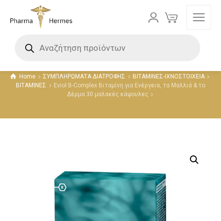
Προϊόντα
Home
ΣΥΜΠΛΗΡΩΜΑΤΑ ΔΙΑΤΡΟΦΗΣ
ΒΙΤΑΜΙΝΕΣ-ΙΧΝΟΣΤΟΙΧΕΙΑ
ΒΙΤΑΜΙΝΕΣ
Eviol B-Complex Βιταμίνη για Ενέργεια, τα Μαλλιά & τo
Δέρμα 30 μαλακές κάψουλες