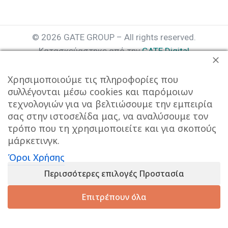
© 2026 GATE GROUP – All rights reserved.
Κατασκεύαστηκε από την
GATE Digital
Αριθμός Γ.Ε.ΜΗ. : 077935642000
Χρησιμοποιούμε τις πληροφορίες που
συλλέγονται μέσω cookies και παρόμοιων
τεχνολογιών για να βελτιώσουμε την εμπειρία
σας στην ιστοσελίδα μας, να αναλύσουμε τον
τρόπο που τη χρησιμοποιείτε και για σκοπούς
μάρκετινγκ.
Όροι Χρήσης
Αυτός ο ιστότοπος συμμορφώνεται με τον GDPR και
Περισσότερες επιλογές Προστασία
χρησιμοποιεί το Google Analytics για τη συλλογή μη-
προσωπικών δεδομένων με σκοπό τη βελτίωση της
Επιτρέπουν όλα
εμπειρίας χρήσης.