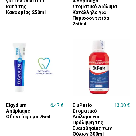
για την Ουλίτιδα
Φθοριούχο
κατά της
Στοματικό Διάλυμα
Κακοσμίας 250ml
Κατάλληλο για
Περιοδοντίτιδα
250ml
Elgydium
6,47
€
EluPerio
13,00
€
Antiplaque
Στοματικό
Οδοντόκρεμα 75ml
Διάλυμα για
Πρόληψη της
Ευαισθησίας των
Ούλων 300ml