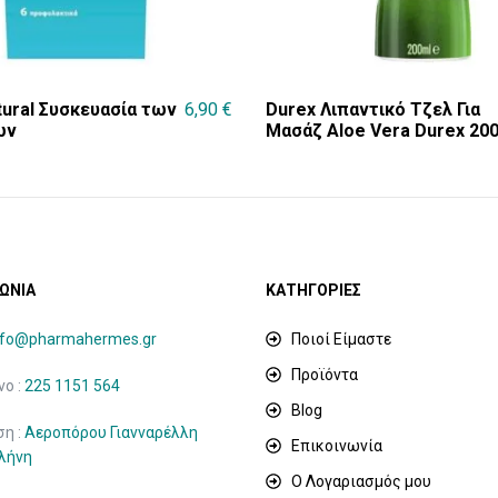
tural Συσκευασία των
6,90
€
Durex Λιπαντικό Τζελ Για
ων
Μασάζ Aloe Vera Durex 20
ΩΝΙΑ
ΚΑΤΗΓΟΡΙΕΣ
nfo@pharmahermes.gr
Ποιοί Είμαστε
Προϊόντα
ο :
225 1151 564
Blog
ση :
Αεροπόρου Γιανναρέλλη
Επικοινωνία
ιλήνη
Ο Λογαριασμός μου