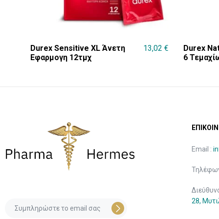
Durex Sensitive XL Άνετη
13,02
€
Durex Na
Εφαρμογη 12τμχ
6 Τεμαχί
ΕΠΙΚΟΙΝ
Email :
i
Τηλέφων
Διεύθυν
28, Μυτ