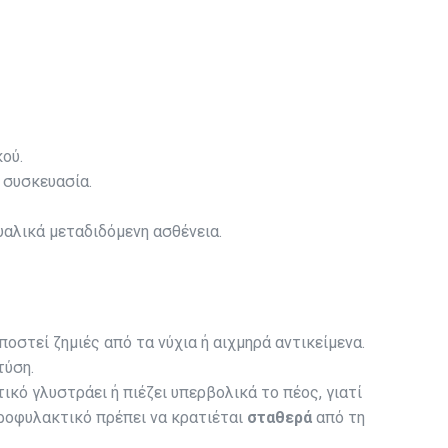
ού.
 συσκευασία.
υαλικά μεταδιδόμενη ασθένεια.
ποστεί ζημιές από τα νύχια ή αιχμηρά αντικείμενα.
τύση.
κό γλυστράει ή πιέζει υπερβολικά το πέος, γιατί
προφυλακτικό πρέπει να κρατιέται
σταθερά
από τη