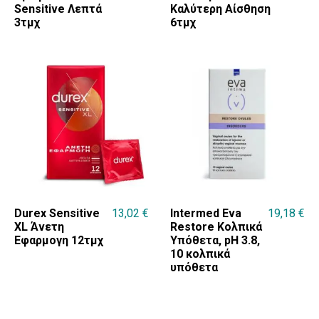
Sensitive Λεπτά
Καλύτερη Αίσθηση
3τμχ
6τμχ
Durex Sensitive
13,02
€
Intermed Eva
19,18
€
XL Άνετη
Restore Κολπικά
Εφαρμογη 12τμχ
Υπόθετα, pH 3.8,
10 κολπικά
υπόθετα