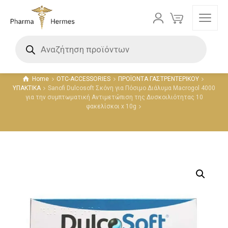
Προϊόντα
Home
OTC-ACCESSORIES
ΠΡΟΪΟΝΤΑ ΓΑΣΤΡΕΝΤΕΡΙΚΟΥ
ΥΠΑΚΤΙΚΑ
Sanofi Dulcosoft Σκόνη για Πόσιμο Διάλυμα Macrogol 4000
για την συμπτωματική Αντιμετώπιση της Δυσκοιλιότητας 10
φακελίσκοι x 10g