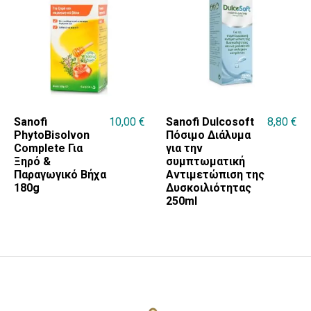
Sanofi
10,00
€
Sanofi Dulcosoft
8,80
€
PhytoBisolvon
Πόσιμο Διάλυμα
Complete Για
για την
Ξηρό &
συμπτωματική
Παραγωγικό Βήχα
Αντιμετώπιση της
180g
Δυσκοιλιότητας
250ml