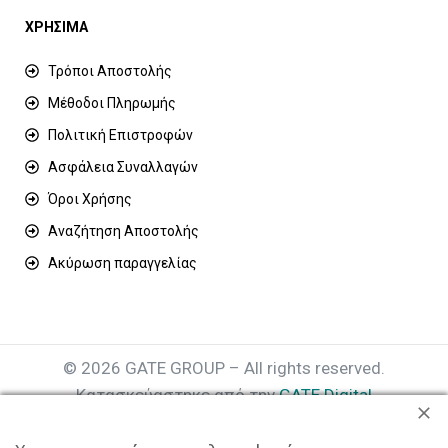
ΧΡΗΣΙΜΑ
Τρόποι Αποστολής
Μέθοδοι Πληρωμής
Πολιτική Επιστροφών
Ασφάλεια Συναλλαγών
Όροι Χρήσης
Αναζήτηση Αποστολής
Ακύρωση παραγγελίας
© 2026 GATE GROUP – All rights reserved.
Κατασκεύαστηκε από την
GATE Digital
Αριθμός Γ.Ε.ΜΗ. : 077935642000