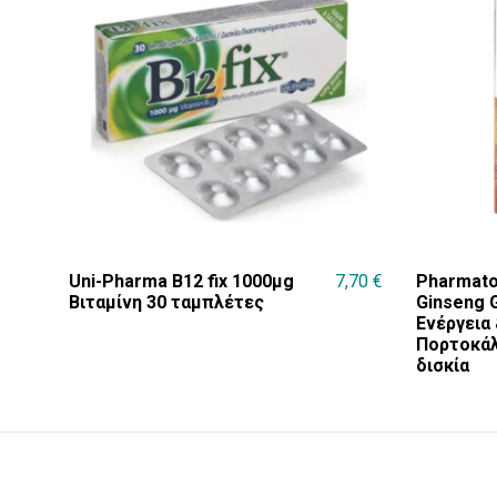
Uni-Pharma B12 fix 1000μg
7,70
€
Pharmaton
Βιταμίνη 30 ταμπλέτες
Ginseng G
Ενέργεια
Πορτοκάλ
δισκία