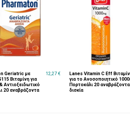
 Geriatric με
12,27
€
Lanes Vitamin C Eff Βιταμί
115 Βιταμίνη για
για το Ανοσοποιητικό 100
 & Αντιοξειδωτικό
Πορτοκάλι 20 αναβράζοντα
ι 20 αναβράζοντα
δισκία