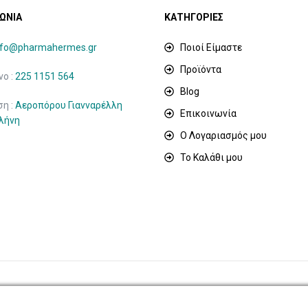
ΩΝΙΑ
ΚΑΤΗΓΟΡΙΕΣ
nfo@pharmahermes.gr
Ποιοί Είμαστε
Προϊόντα
ο :
225 1151 564
Blog
ση :
Αεροπόρου Γιανναρέλλη
Επικοινωνία
ιλήνη
Ο Λογαριασμός μου
Το Καλάθι μου