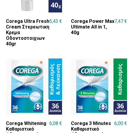
Corega Ultra Fresh
5,43
€
Corega Power Max
7,47
€
Cream Στερεωτικη
Ultimate All in 1,
Κρεμα
40g
Οδοντοστοιχιων
40gr
Corega Whitening
6,08
€
Corega 3 Minutes
6,00
€
Καθαριστικό
Καθαριστικό