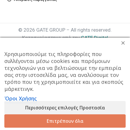
© 2026 GATE GROUP – All rights reserved.
Κατασκεύαστηκε από την
GATE Digital
Αριθμός Γ.Ε.ΜΗ. : 077935642000
Χρησιμοποιούμε τις πληροφορίες που
συλλέγονται μέσω cookies και παρόμοιων
τεχνολογιών για να βελτιώσουμε την εμπειρία
σας στην ιστοσελίδα μας, να αναλύσουμε τον
τρόπο που τη χρησιμοποιείτε και για σκοπούς
μάρκετινγκ.
Όροι Χρήσης
Αυτός ο ιστότοπος συμμορφώνεται με τον GDPR και
Περισσότερες επιλογές Προστασία
χρησιμοποιεί το Google Analytics για τη συλλογή μη-
προσωπικών δεδομένων με σκοπό τη βελτίωση της
Επιτρέπουν όλα
εμπειρίας χρήσης.