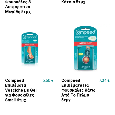
Φουσκάλες 3
Κότσια 5τμχ
Διαφορετικά
Μεγέθη 5τμχ
Compeed
6,60
€
Compeed
7,34
€
Επιθέματα
Επιθέματα Για
Vesciche με Gel
Φουσκάλες Κάτω
για Φουσκάλες
Από Το Πέλμα
Small 6τμχ
5τμχ