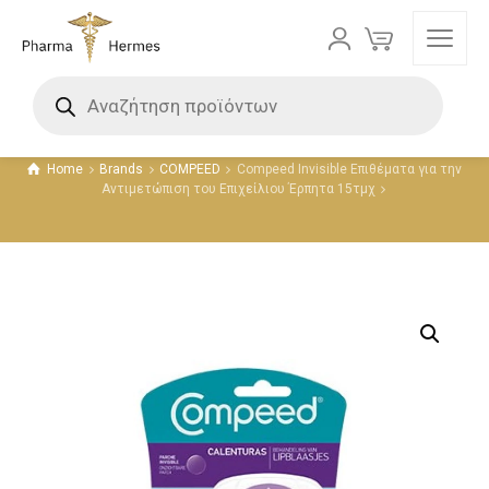
Προϊόντα
Home
Brands
COMPEED
Compeed Invisible Επιθέματα για την
Αντιμετώπιση του Επιχείλιου Έρπητα 15τμχ