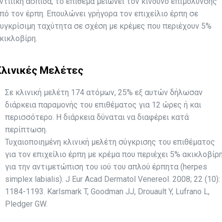
ντιιική ασπίδα, το επίθεμα μειώνει τον κίνδυνο επιμόλυνσης
πό τον έρπη. Επουλώνει γρήγορα τον επιχείλιο έρπη σε
υγκρίσιμη ταχύτητα σε σχέση με κρέμες που περιέχουν 5%
κικλοβίρη.
Κλινικές Μελέτες
Σε κλινική μελέτη 174 ατόμων, 25% εξ αυτών δήλωσαν
διάρκεια παραμονής του επιθέματος για 12 ώρες ή και
περισσότερο. Η διάρκεια δύναται να διαφέρει κατά
περίπτωση.
Τυχαιοποιημένη κλινική μελέτη σύγκρισης του επιθέματος
για τον επιχείλιο έρπη με κρέμα που περιέχει 5% ακικλοβίρ
για την αντιμετώπιση του ιού του απλού έρπητα (herpes
simplex labialis). J Eur Acad Dermatol Venereol. 2008; 22 (10):
1184-1193. Karlsmark T, Goodman JJ, Drouault Y, Lufrano L,
Pledger GW.