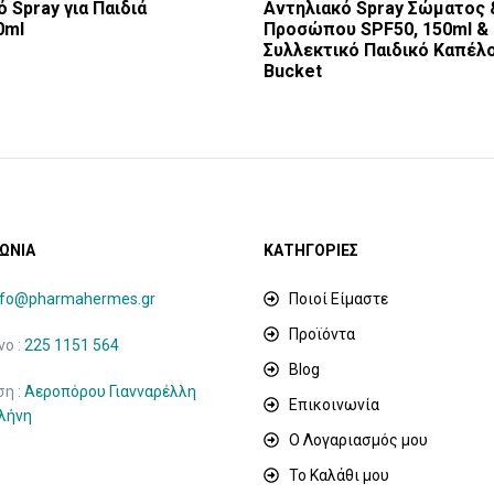
 Spray για Παιδιά
Αντηλιακό Spray Σώματος 
0ml
Προσώπου SPF50, 150ml &
Συλλεκτικό Παιδικό Καπέλ
Bucket
ΩΝΙΑ
ΚΑΤΗΓΟΡΙΕΣ
nfo@pharmahermes.gr
Ποιοί Είμαστε
Προϊόντα
ο :
225 1151 564
Blog
ση :
Αεροπόρου Γιανναρέλλη
Επικοινωνία
ιλήνη
Ο Λογαριασμός μου
Το Καλάθι μου