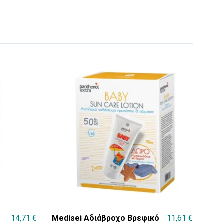
14,71
€
Medisei Αδιάβροχο Βρεφικό
11,61
€