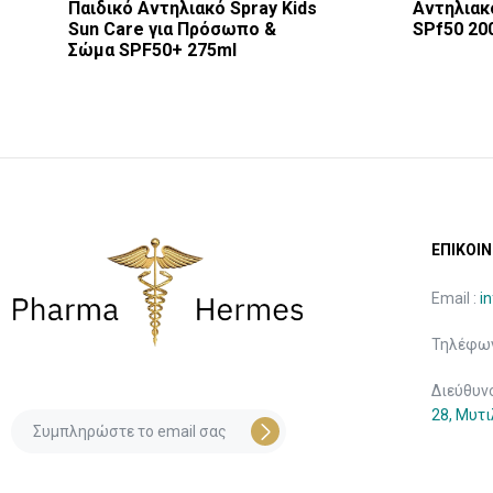
Παιδικό Αντηλιακό Spray Kids
Αντηλιακό
Sun Care για Πρόσωπο &
SPf50 20
Σώμα SPF50+ 275ml
ΕΠΙΚΟΙΝ
Email :
i
Τηλέφων
Διεύθυν
28, Μυτ