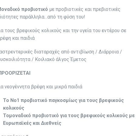
οναδικό προβιοτικό
με προβιοτικές και πρεβιοτικές
διότητες παράλληλα…από τη φύση του!
ια τους βρεφικούς κολικούς και την υγεία του εντέρου σε
ρέφη και παιδιά
αστρεντερικές διαταραχές από αντιβίωση / Διάρροια /
υσκοιλιότητα / Κοιλιακό άλγος Έμετος
ΠΡΟΟΡΙΖΕΤΑΙ
ια νεογέννητα βρέφη και μικρά παιδιά
Το
No
1 προβιοτικό παγκοσμίως για τους βρεφικούς
κολικούς
To
μοναδικό προβιοτικό για τους βρεφικούς κολικούς με
Ευρωπαϊκές και Διεθνείς