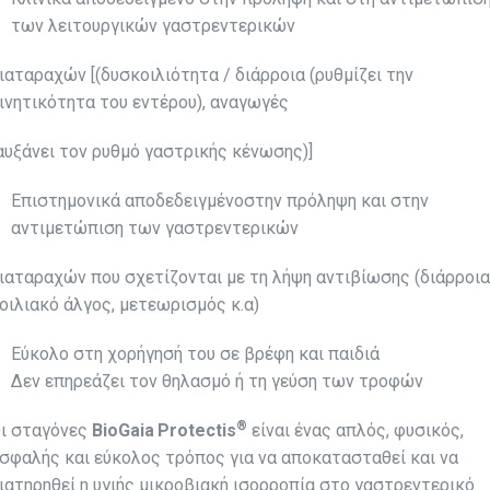
των λειτουργικών γαστρεντερικών
ιαταραχών [(δυσκοιλιότητα / διάρροια (ρυθμίζει την
ινητικότητα του εντέρου), αναγωγές
αυξάνει τον ρυθμό γαστρικής κένωσης)]
Επιστημονικά αποδεδειγμένοστην πρόληψη και στην
αντιμετώπιση των γαστρεντερικών
ιαταραχών που σχετίζονται με τη λήψη αντιβίωσης (διάρροια
οιλιακό άλγος, μετεωρισμός κ.α)
Εύκολο στη χορήγησή του σε βρέφη και παιδιά
Δεν επηρεάζει τον θηλασμό ή τη γεύση των τροφών
®
ι σταγόνες
BioGaia
Protectis
είναι ένας απλός, φυσικός,
σφαλής και εύκολος τρόπος για να αποκατασταθεί και να
ιατηρηθεί η υγιής μικροβιακή ισορροπία στο γαστρεντερικό