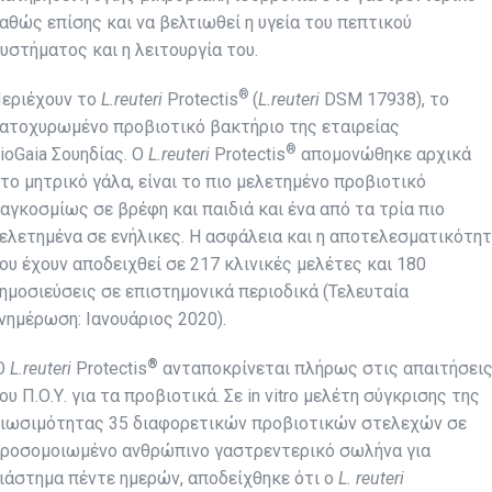
αθώς επίσης και να βελτιωθεί η υγεία του πεπτικού
υστήματος και η λειτουργία του.
®
εριέχουν το
L
.
reuteri
Protectis
(
L
.
reuteri
DSM 17938), το
ατοχυρωμένο προβιοτικό βακτήριο της εταιρείας
®
ioGaia Σουηδίας. Ο
L
.reuteri
Protectis
απομονώθηκε αρχικά
το μητρικό γάλα, είναι το πιο μελετημένο προβιοτικό
αγκοσμίως σε βρέφη και παιδιά και ένα από τα τρία πιο
ελετημένα σε ενήλικες. Η ασφάλεια και η αποτελεσματικότη
ου έχουν αποδειχθεί σε 217 κλινικές μελέτες και 180
ημοσιεύσεις σε επιστημονικά περιοδικά (Τελευταία
νημέρωση: Ιανουάριος 2020).
®
Ο
L.reuteri
Protectis
ανταποκρίνεται πλήρως στις απαιτήσει
ου Π.Ο.Υ. για τα προβιοτικά. Σε in vitro μελέτη σύγκρισης της
ιωσιμότητας 35 διαφορετικών προβιοτικών στελεχών σε
ροσομοιωμένο ανθρώπινο γαστρεντερικό σωλήνα για
ιάστημα πέντε ημερών, αποδείχθηκε ότι ο
L. reuteri