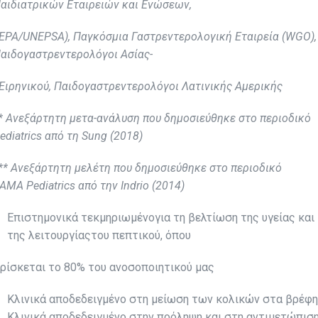
αιδιατρικών Εταιρειών και Ενώσεων,
EPA
/
UNEPSA
), Παγκόσμια Γαστρεντερολ
o
γική Εταιρεία (
WGO
),
αιδογαστρεντερολόγοι Ασίας-
ιρηνικού, Παιδογαστρεντερολόγοι Λατινικής Αμερικής
* Ανεξάρτητη μετα-ανάλυση που δημοσιεύθηκε στο περιοδικό
ediatrics
από τη
Sung
(2018)
** Ανεξάρτητη μελέτη που δημοσιεύθηκε στο περιοδικό
JAMA
Pediatrics
από την
Indrio
(2014)
Επιστημονικά τεκμηριωμένογια τη βελτίωση της υγείας και
της λειτουργίαςτου πεπτικού, όπου
ρίσκεται το 80% του ανοσοποιητικού μας
Κλινικά αποδεδειγμένο στη μείωση των κολικών στα βρέφη
Κλινικά αποδεδειγμένο στην πρόληψη και στη αντιμετώπισ