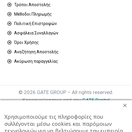
Τρόποι Αποστολής
Μέθοδοι Πληρωμής
Πολιτική Επιστροφών
Ασφάλεια Συναλλαγών
Όροι Χρήσης
Αναζήτηση Αποστολής
Ακύρωση παραγγελίας
© 2026 GATE GROUP – All rights reserved.
Κατασκεύαστηκε από την
GATE Digital
Αριθμός Γ.Ε.ΜΗ. : 077935642000
Χρησιμοποιούμε τις πληροφορίες που
συλλέγονται μέσω cookies και παρόμοιων
τεχνολογιών για να βελτιώσουμε την εμπειρία