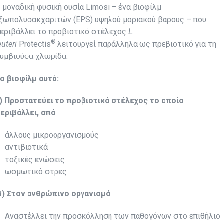
 μοναδική φυσική ουσία Limosi – ένα βιοφίλμ
ξωπολυσακχαριτών (ΕPS) υψηλού μοριακού βάρους – που
εριβάλλει το προβιοτικό στέλεχος
L
.
®
euteri
Protectis
λειτουργεί παράλληλα ως πρεβιοτικό για τη
υμβιούσα χλωρίδα.
ο βιοφίλμ αυτό:
) Προστατεύει το προβιοτικό στέλεχος το οποίο
εριβάλλει, από
άλλους μικροοργανισμούς
αντιβιοτικά
τοξικές ενώσεις
ωσμωτικό στρες
β) Στον ανθρώπινο οργανισμό
Αναστέλλει την προσκόλληση των παθογόνων στο επιθήλιο