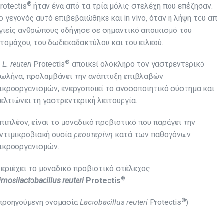
®
rotectis
ήταν ένα από τα τρία μόλις στελέχη που επέζησαν.
ο γεγονός αυτό επιβεβαιώθηκε και in vivo, όταν η λήψη του α
γιείς ανθρώπους οδήγησε σε σημαντικό αποικισμό του
τομάχου, του δωδεκαδακτύλου και του ειλεού.
®
Ο
L. reuteri
Protectis
αποικεί ολόκληρο τον γαστρεντερικό
ωλήνα, προλαμβάνει την ανάπτυξη επιβλαβών
ικροοργανισμών, ενεργοποιεί το ανοσοποιητικό σύστημα και
ελτιώνει τη γαστρεντερική λειτουργία.
πιπλέον, είναι το μοναδικό προβιοτικό που παράγει την
ντιμικροβιακή ουσία
ρεουτερίνη
κατά των παθογόνων
ικροοργανισμών.
εριέχει το μοναδικό προβιοτικό στέλεχος
®
imosilactobacillus
reuteri
Protectis
®
προηγούμενη ονομασία
Lactobacillus reuteri
Protectis
)