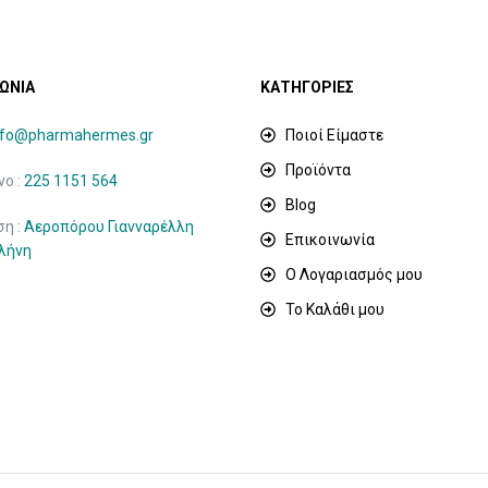
ΩΝΙΑ
ΚΑΤΗΓΟΡΙΕΣ
nfo@pharmahermes.gr
Ποιοί Είμαστε
Προϊόντα
ο :
225 1151 564
Blog
ση :
Αεροπόρου Γιανναρέλλη
Επικοινωνία
ιλήνη
Ο Λογαριασμός μου
Το Καλάθι μου