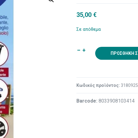
35,00
€
Σε απόθεμα
ΠΡΟΣΘΉΚΗ Σ
Κωδικός προϊόντος:
318092
Βarcode:
8033908103414