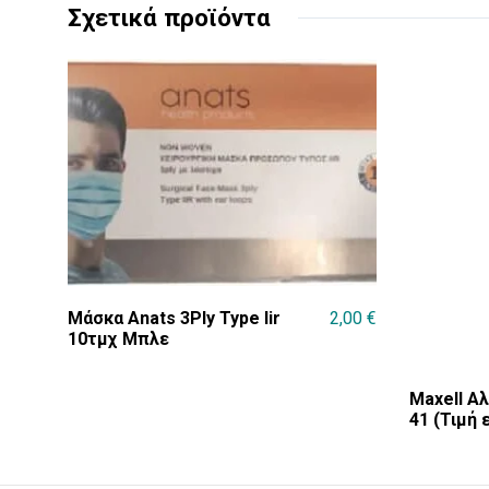
Σχετικά προϊόντα
Μάσκα Anats 3Ply Type Iir
2,00
€
10τμχ Μπλε
Maxell Α
41 (Τιμή 