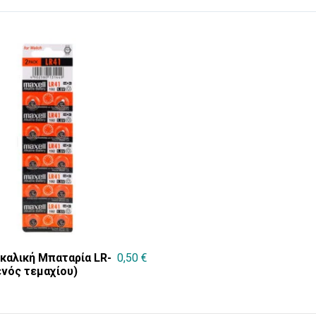
λκαλική Μπαταρία LR-
0,50
€
ενός τεμαχίου)