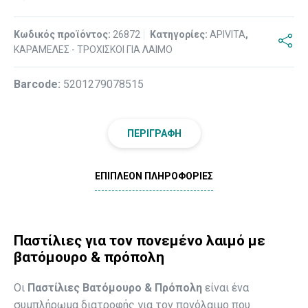
Κωδικός προϊόντος:
26872
Κατηγορίες:
APIVITA
,
ΚΑΡΑΜΕΛΕΣ - ΤΡΟΧΙΣΚΟΙ ΓΙΑ ΛΑΙΜΟ
Βarcode:
5201279078515
ΠΕΡΙΓΡΑΦΉ
ΕΠΙΠΛΈΟΝ ΠΛΗΡΟΦΟΡΊΕΣ
Παστίλιες για τον πονεμένο λαιμό με
βατόμουρο & πρόπολη
Οι
Παστίλιες Βατόμουρο & Πρόπολη
είναι ένα
συμπλήρωμα διατροφής για τον πονόλαιμο που