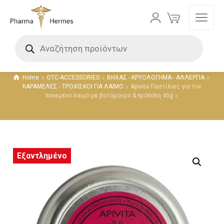
Προϊόντα
Home
OTC-ACCESSORIES
ΒΗΧΑΣ - ΚΡΥΟΛΟΓΗΜΑ - ΑΛΛΕΡΓΙΑ
ΚΑΡΑΜΕΛΕΣ - ΤΡΟΧΙΣΚΟΙ ΓΙΑ ΛΑΙΜΟ
Apivita Παστίλιες για τον
πονεμένο λαιμό με βατόμουρο & πρόπολη 45g
Εξαντλημένο