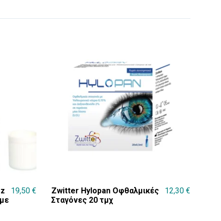
oz
19,50
€
Zwitter Hylopan Οφθαλμικές
12,30
€
 με
Σταγόνες 20 τμχ