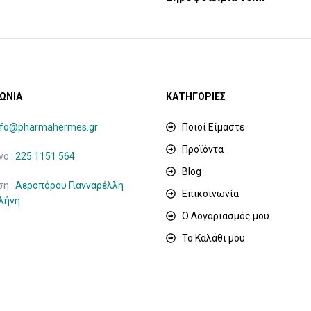
ΩΝΙΑ
ΚΑΤΗΓΟΡΙΕΣ
nfo@pharmahermes.gr
Ποιοί Είμαστε
Προϊόντα
ο :
225 1151 564
Blog
ση :
Αεροπόρου Γιανναρέλλη
Επικοινωνία
ιλήνη
Ο Λογαριασμός μου
Το Καλάθι μου