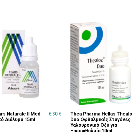
rs Naturale II Med
6,30
€
Thea Pharma Hellas Theal
ό Διάλυμα 15ml
Duo Οφθαλμικές Σταγόνες
Υαλουρονικό Οξύ για
Ξηροφθαλμία 10ml